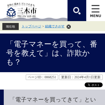
ペ
メ
ー
ニ
ジ
ュ
の
ー
先
を
頭
飛
トップページ
>
組織でさがす
で
ば
す。
し
て
本
本
文
「電子マネーを買って、番
文
へ
号を教えて」は、詐欺か
も？
ページID：0068251
更新日：2024年4月1日更新
「電子マネーを買ってきて」とい