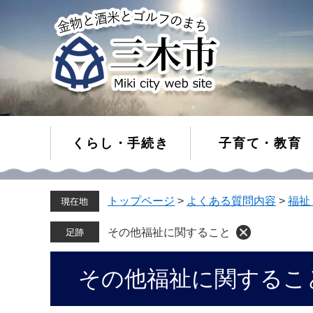
くらし・手続き
子育て・教育
ペ
メ
トップページ
>
よくある質問内容
>
福祉
ー
ニ
ジ
ュ
の
ー
その他福祉に関すること
先
を
頭
飛
本
その他福祉に関するこ
で
ば
文
す。
し
て