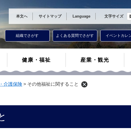
本文へ
サイトマップ
Language
文字サイズ
組織でさがす
よくある質問でさがす
イベントカレ
健康・福祉
産業・観光
・介護保険
>
その他福祉に関すること
と