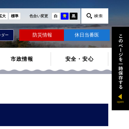
拡大
標準
色合い変更
白
青
黒
防災情報
休日当番医
ンダー
市政情報
安全・安心