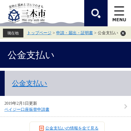
ペ
メ
ー
ニ
ジ
ュ
の
ー
先
を
頭
飛
トップページ
>
申請・届出・証明書
>
公金支払い
で
ば
す。
し
て
本
本
公金支払い
文
文
へ
公金支払い
2019年2月1日更新
ペイジー口座振替申請書
公金支払いの情報を全て見る