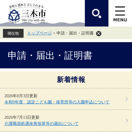
ペ
メ
ー
ニ
ジ
ュ
の
ー
先
を
頭
飛
トップページ
>
申請・届出・証明書
で
ば
す。
し
て
本
本
申請・届出・証明書
文
文
へ
新着情報
2026年8月3日更新
令和9年度 認定こども園・保育所等の入園申込について
2026年7月13日更新
介護職員処遇改善加算等の届出について