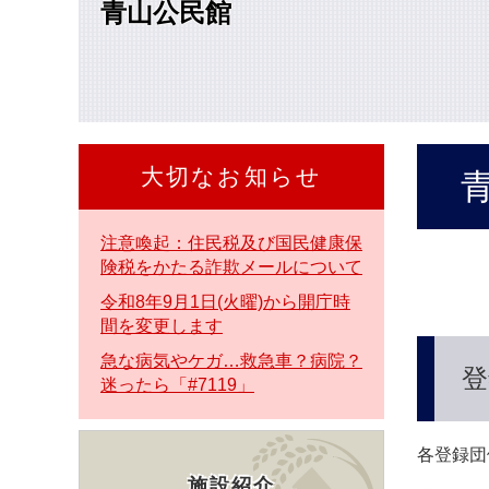
青山公民館
本
文
へ
大切なお知らせ
本
文
注意喚起：住民税及び国民健康保
険税をかたる詐欺メールについて
令和8年9月1日(火曜)から開庁時
間を変更します
急な病気やケガ…救急車？病院？
登
迷ったら「#7119」
各登録団
施設紹介