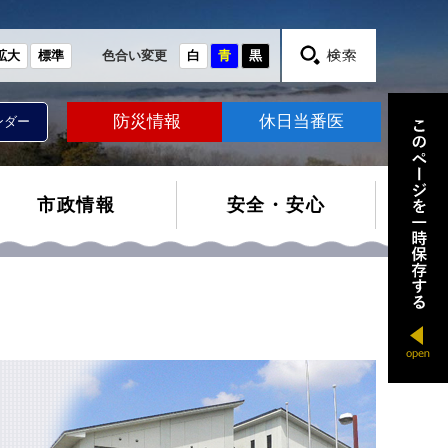
拡大
標準
色合い変更
白
青
黒
防災情報
休日当番医
ンダー
市政情報
安全・安心