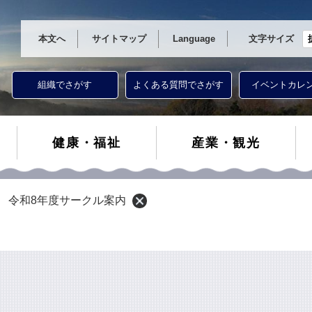
本文へ
サイトマップ
Language
文字サイズ
組織でさがす
よくある質問でさがす
イベントカレ
健康・福祉
産業・観光
 令和8年度サークル案内