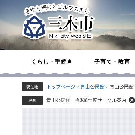
くらし・手続き
子育て・教育
ペ
メ
トップページ
>
青山公民館
>
青山公民館
ー
ニ
ジ
ュ
の
ー
青山公民館 令和8年度サークル案内
先
を
頭
飛
で
ば
す。
し
て