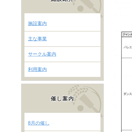
施設案内
主な事業
サークル案内
利用案内
催し案内
8月の催し