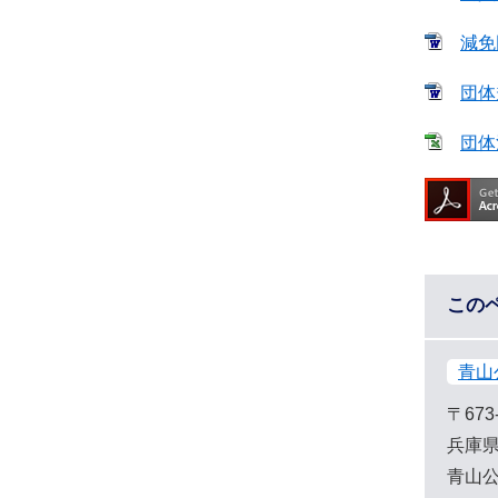
減免
団体
団体
この
青山
〒673
兵庫県
青山