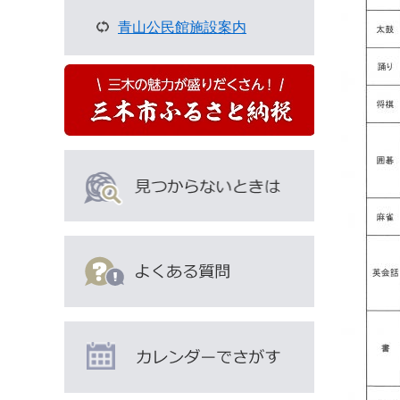
な
青山公民館施設案内
ペ
ー
ジ
も
見
て
い
ま
す