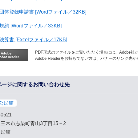
団体登録申請書 [Wordファイル／32KB]
規約 [Wordファイル／33KB]
決算書 [Excelファイル／17KB]
PDF形式のファイルをご覧いただく場合には、Adobe社が提供
Adobe Readerをお持ちでない方は、バナーのリンク
ページに関するお問い合わせ先
公民館
-0521
三木市志染町青山3丁目15－2
公民館