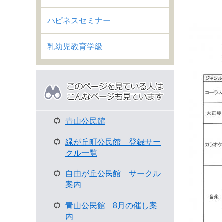
ハピネスセミナー
乳幼児教育学級
こ
の
ペ
ー
ジ
青山公民館
を
見
緑が丘町公民館 登録サー
て
クル一覧
い
る
自由が丘公民館 サークル
人
案内
は
青山公民館 8月の催し案
こ
内
ん