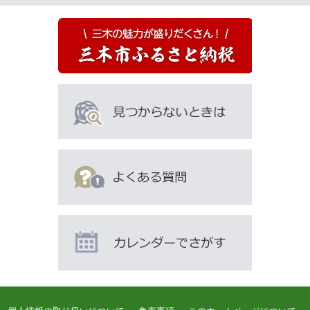
な
ペ
ー
ジ
も
見
て
い
ま
す