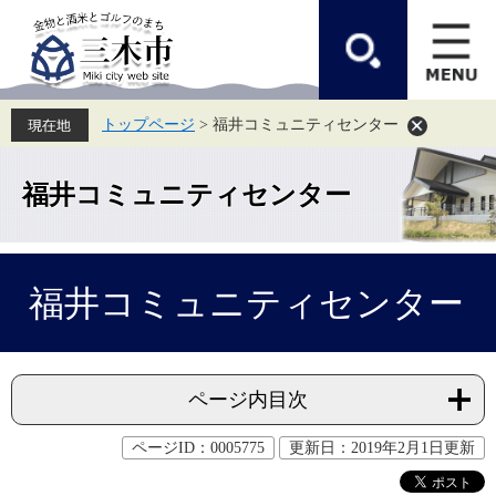
ペ
メ
ー
ニ
ジ
ュ
の
ー
先
を
頭
飛
トップページ
>
福井コミュニティセンター
で
ば
す。
し
て
本
福井コミュニティセンター
文
へ
本
福井コミュニティセンター
文
ページ内目次
ページID：0005775
更新日：2019年2月1日更新