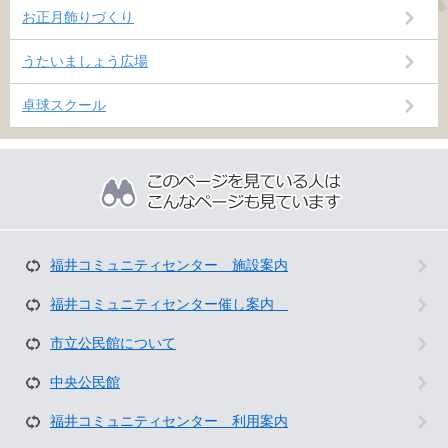
お正月飾りづくり
うたいましょう広場
卓球スクール
こ
の
ペ
ー
ジ
を
福井コミュニティセンター 施設案内
見
て
福井コミュニティセンター催し案内
い
市立公民館について
る
人
中央公民館
は
こ
福井コミュニティセンター 利用案内
ん