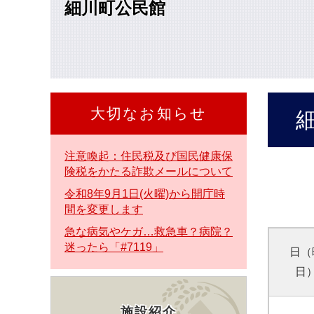
細川町公民館
本
文
へ
大切なお知らせ
本
文
注意喚起：住民税及び国民健康保
険税をかたる詐欺メールについて
令和8年9月1日(火曜)から開庁時
間を変更します
急な病気やケガ…救急車？病院？
迷ったら「#7119」
日（
日
施設紹介