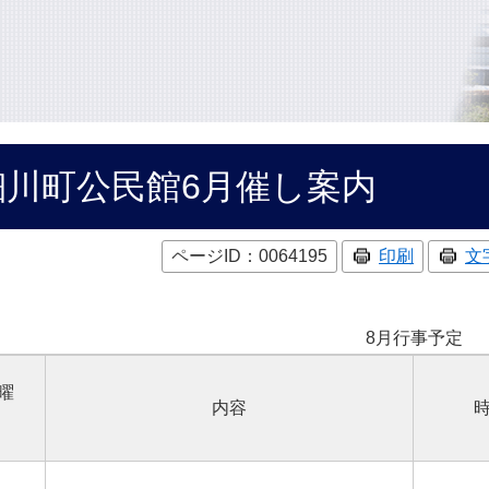
細川町公民館6月催し案内
ページID：0064195
印刷
文
8月行事予定
曜
内容
）