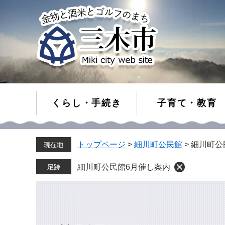
くらし・手続き
子育て・教育
ペ
メ
トップページ
>
細川町公民館
>
細川町公
ー
ニ
ジ
ュ
の
ー
細川町公民館6月催し案内
先
を
頭
飛
で
ば
す。
し
て