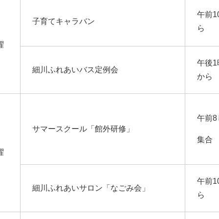
午前1
子育てキャラバン
ら
曜
午後1
細川ふれあいバス定例会
から
午前8
サマースクール「館外研修」
集合
曜
午前1
細川ふれあいサロン「なごみ会」
ら