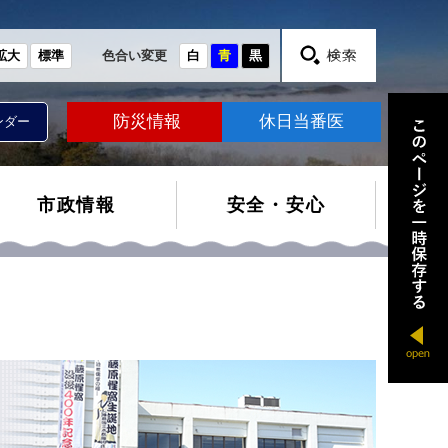
拡大
標準
色合い変更
白
青
黒
防災情報
休日当番医
ンダー
市政情報
安全・安心