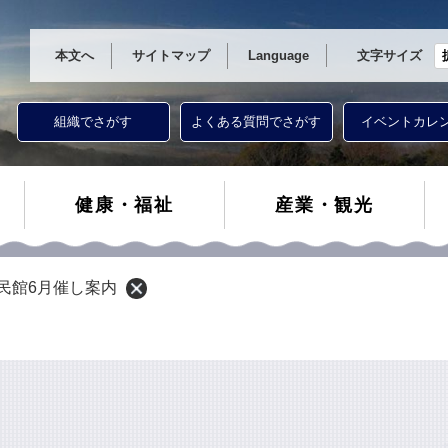
本文へ
サイトマップ
Language
文字サイズ
組織でさがす
よくある質問でさがす
イベントカレ
健康・福祉
産業・観光
民館6月催し案内