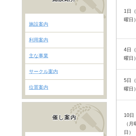
1日
曜日
施設案内
利用案内
4日
主な事業
曜日
サークル案内
5日
位置案内
曜日
10日
催し案内
（月
日）