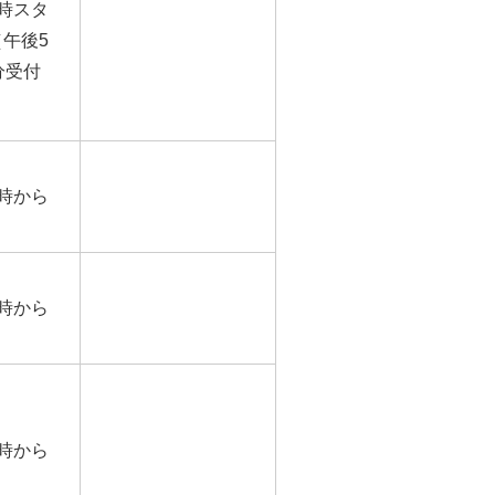
時スタ
午後5
分受付
）
時から
時から
時から