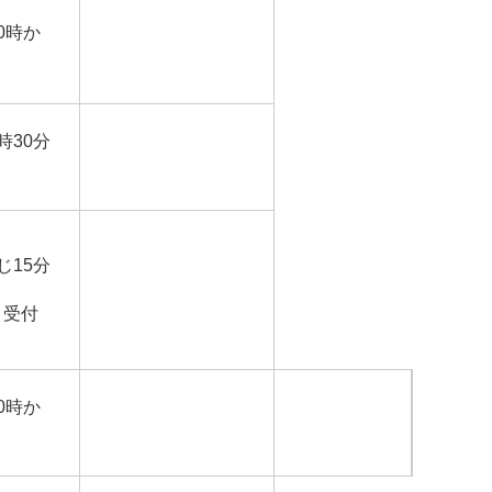
0時か
時30分
じ15分
 受付
0時か