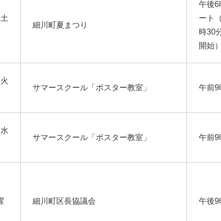
午後6
（土
ート（
細川町夏まつり
）
時30
開始
（火
サマースクール「ポスター教室」
午前9
）
（水
サマースクール「ポスター教室」
午前9
）
曜
細川町区長協議会
午後9