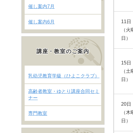
催し案内7月
11日
催し案内6月
（火
日）
講座・教室のご案内
15日
（土
乳幼児教育学級（ひよこクラブ）
日）
高齢者教室・ゆとり講座合同セミ
ナー
20日
（木
専門教室
日）