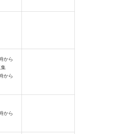
時から
収集
時から
時から