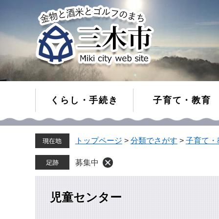
くらし・手続き
子育て・教育
ペ
メ
トップページ
>
分類でさがす
>
子育て・
ー
ニ
ジ
ュ
の
ー
募集中
先
を
頭
飛
で
ば
児童センター
す。
し
て