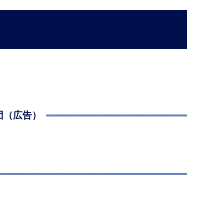
団（広告）