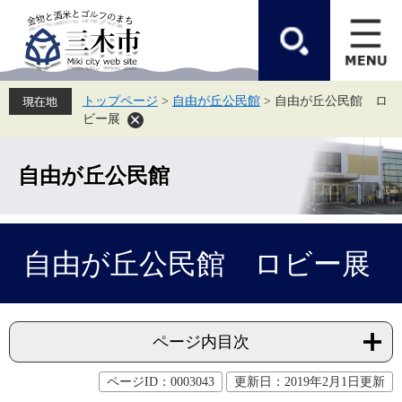
ペ
メ
ー
ニ
ジ
ュ
の
ー
先
を
頭
飛
トップページ
>
自由が丘公民館
>
自由が丘公民館 ロ
で
ば
ビー展
す。
し
て
本
文
自由が丘公民館
へ
本
自由が丘公民館 ロビー展
文
ページ内目次
ページID：0003043
更新日：2019年2月1日更新