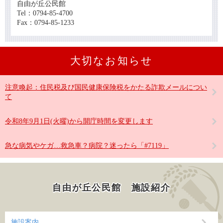
自由が丘公民館
Tel：0794-85-4700
Fax：0794-85-1233
大切なお知らせ
注意喚起：住民税及び国民健康保険税をかたる詐欺メールについ
て
令和8年9月1日(火曜)から開庁時間を変更します
急な病気やケガ…救急車？病院？迷ったら「#7119」
自由が丘公民館 施設紹介
施設案内