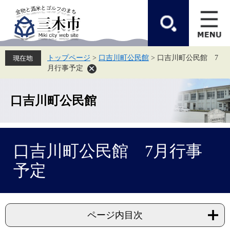
ペ
メ
ー
ニ
ジ
ュ
の
ー
先
を
頭
飛
トップページ
>
口吉川町公民館
>
口吉川町公民館 7
で
ば
月行事予定
す。
し
て
本
文
口吉川町公民館
へ
本
口吉川町公民館 7月行事
文
予定
ページ内目次