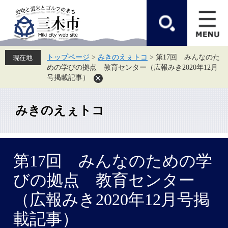
ペ
メ
ー
ニ
ジ
ュ
の
ー
先
を
頭
飛
トップページ
>
みきのえぇトコ
>
第17回 みんなのた
で
ば
めの学びの拠点 教育センター（広報みき2020年12月
す。
し
て
号掲載記事）
本
文
へ
みきのえぇトコ
本
第17回 みんなのための学
文
びの拠点 教育センター
（広報みき2020年12月号掲
載記事）