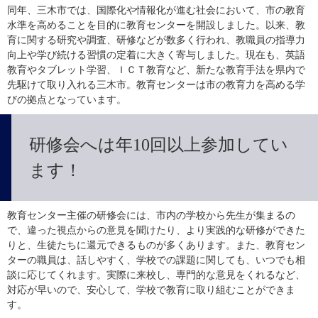
同年、三木市では、国際化や情報化が進む社会において、市の教育
水準を高めることを目的に教育センターを開設しました。以来、教
育に関する研究や調査、研修などが数多く行われ、教職員の指導力
向上や学び続ける習慣の定着に大きく寄与しました。現在も、英語
教育やタブレット学習、ＩＣＴ教育など、新たな教育手法を県内で
先駆けて取り入れる三木市。教育センターは市の教育力を高める学
びの拠点となっています。
研修会へは年10回以上参加してい
ます！
教育センター主催の研修会には、市内の学校から先生が集まるの
で、違った視点からの意見を聞けたり、より実践的な研修ができた
りと、生徒たちに還元できるものが多くあります。また、教育セン
ターの職員は、話しやすく、学校での課題に関しても、いつでも相
談に応じてくれます。実際に来校し、専門的な意見をくれるなど、
対応が早いので、安心して、学校で教育に取り組むことができま
す。