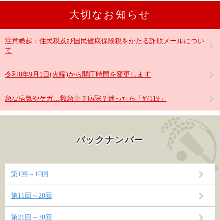
大切なお知らせ
注意喚起：住民税及び国民健康保険税をかたる詐欺メールについ
て
令和8年9月1日(火曜)から開庁時間を変更します
急な病気やケガ…救急車？病院？迷ったら「#7119」
バックナンバー
第1回～10回
第11回～20回
第21回～30回