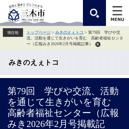
ペ
メ
ー
ニ
ジ
ュ
の
ー
先
を
頭
飛
トップページ
>
みきのえぇトコ
>
第79回 学びや交
で
ば
流、活動を通じて生きがいを育む 高齢者福祉センタ
す。
し
て
ー（広報みき2026年2月号掲載記事）
本
文
へ
みきのえぇトコ
本
第79回 学びや交流、活動
文
を通じて生きがいを育む
高齢者福祉センター（広報
みき2026年2月号掲載記