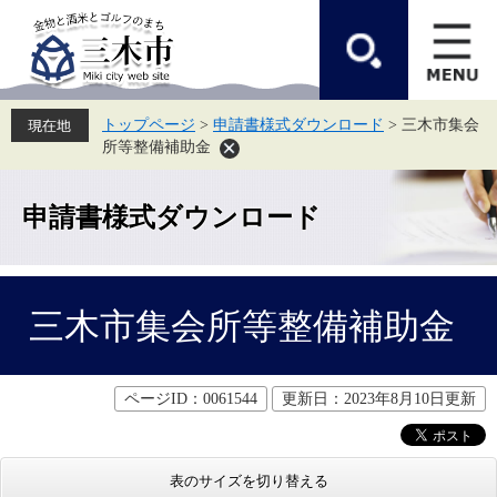
ペ
メ
ー
ニ
ジ
ュ
の
ー
先
を
頭
飛
トップページ
>
申請書様式ダウンロード
>
三木市集会
で
ば
所等整備補助金
す。
し
て
本
文
申請書様式ダウンロード
へ
本
三木市集会所等整備補助金
文
ページID：0061544
更新日：2023年8月10日更新
表のサイズを切り替える