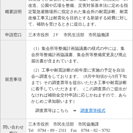
改造、公園や広場を整備、災害対策基本法に定める指
概要説明
定緊急避難場所に指定された集会所の耐震診断、耐震
改修工事又は耐震化を目的とする新築する経費に対し
て、補助を受けるときに提出します。
申請窓口
三木市役所 2Ｆ 市民生活部 市民協働課
（1）集会所等整備計画協議書の様式の中には、集
会所等整備計画協議書、集会所等整備変更及び廃止
届出書が含まれています。
（2）工事や耐震診断の前年度に実施の予定を自治
会へ調査をしております。（8月中旬頃から9月下旬
留意事項
まで）その調査票等を提出いただき工事や耐震診断
に着手していただきます。（この調査票のご提出が
なければ補助金交付申請に応じかねますので、あら
かじめご承知願います）
　調査票等はこちら　↠　
調査票等様式
三木市役所 市民生活部 市民協働課
問い合わせ
Tel 0794－89－2311 Fax 0794－82－9792