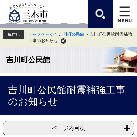
ペ
メ
ー
ニ
ジ
ュ
の
ー
先
を
頭
飛
トップページ
>
吉川町公民館
>
吉川町公民館耐震補強
で
ば
工事のお知らせ
す。
し
て
本
文
吉川町公民館
へ
本
吉川町公民館耐震補強工事
文
のお知らせ
ページ内目次