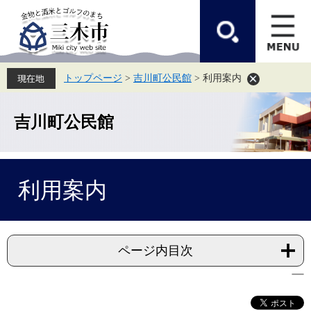
ペ
メ
ー
ニ
ジ
ュ
の
ー
先
を
頭
飛
トップページ
>
吉川町公民館
>
利用案内
で
ば
す。
し
て
本
吉川町公民館
文
へ
本
利用案内
文
ページ内目次