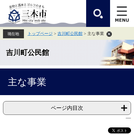
ペ
メ
ー
ニ
ジ
ュ
の
ー
先
を
頭
飛
トップページ
>
吉川町公民館
>
主な事業
で
ば
す。
し
て
本
吉川町公民館
文
へ
本
主な事業
文
ページ内目次