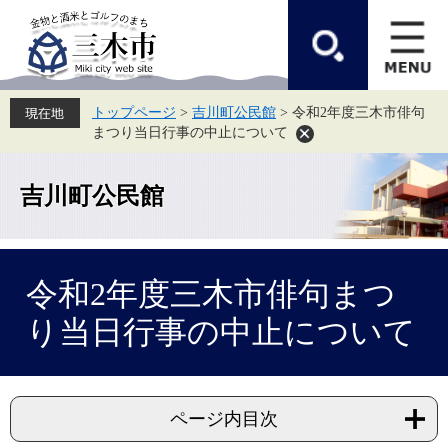
ペ
メ
ー
ニ
ジ
ュ
の
ー
先
を
頭
飛
トップページ
>
吉川町公民館
>
令和2年度三木市俳句
で
ば
まつり当日行事の中止について
す。
し
て
本
文
吉川町公民館
へ
本
令和2年度三木市俳句まつ
文
り当日行事の中止について
ページ内目次