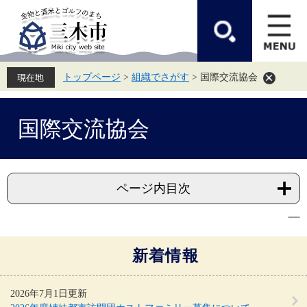
ペ
メ
ー
ニ
ジ
ュ
の
ー
先
を
頭
飛
トップページ
>
組織でさがす
>
国際交流協会
で
ば
す。
し
て
本
本
国際交流協会
文
文
へ
ページ内目次
新着情報
2026年7月1日更新