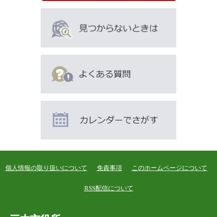
て
い
る
人
は
こ
ん
な
ペ
ー
ジ
も
見
て
個人情報の取り扱いについて
免責事項
このホームページについて
い
ま
RSS配信について
す