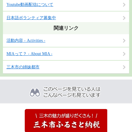
Youtube動画配信について
日本語ボランティア募集中
関連リンク
活動内容 - Activities -
MIAって？ - About MIA -
三木市の姉妹都市
こ
の
ペ
ー
ジ
を
見