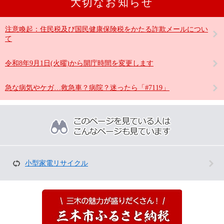
大切なお知らせ
注意喚起：住民税及び国民健康保険税をかたる詐欺メールについ
て
令和8年9月1日(火曜)から開庁時間を変更します
急な病気やケガ…救急車？病院？迷ったら「#7119」
こ
の
ペ
ー
ジ
を
小型家電リサイクル
見
て
い
る
人
は
こ