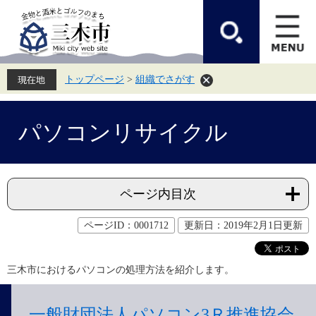
ペ
メ
ー
ニ
ジ
ュ
の
ー
先
を
頭
飛
トップページ
>
組織でさがす
で
ば
す。
し
て
本
本
文
パソコンリサイクル
文
へ
ページ内目次
ページID：0001712
更新日：2019年2月1日更新
三木市におけるパソコンの処理方法を紹介します。
一般財団法人パソコン3Ｒ推進協会