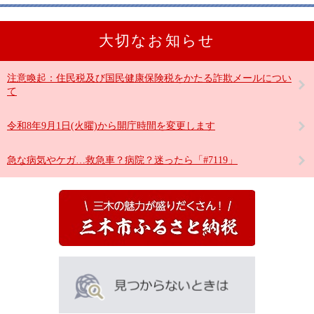
大切なお知らせ
注意喚起：住民税及び国民健康保険税をかたる詐欺メールについ
て
令和8年9月1日(火曜)から開庁時間を変更します
急な病気やケガ…救急車？病院？迷ったら「#7119」