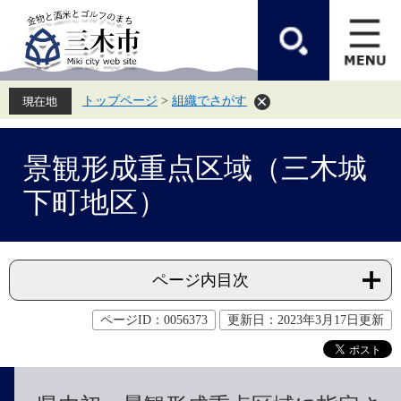
ペ
メ
ー
ニ
ジ
ュ
の
ー
先
を
頭
飛
トップページ
>
組織でさがす
で
ば
す。
し
て
本
本
文
景観形成重点区域（三木城
文
へ
下町地区）
ページ内目次
ページID：0056373
更新日：2023年3月17日更新