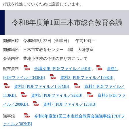
行政を推進していくために設置しています。
​令和8年度第1回三木市総合教育会議
開催日時　令和8年5月22日（金曜日）　午前10時～
開催場所　三木市立教育センター　4階　大研修室
会議内容　豊地小学校の今後の在り方について
配布資料　
会議次第 [PDFファイル／45KB]
、
資料1 
[PDFファイル／343KB]
、
資料2 [PDFファイル／179KB]
、
資料3 [PDFファイル／1.07MB]
、
資料4 [PDFファイル／
113KB]
、
資料5 [PDFファイル／92KB]
、
資料6 [PDFファ
イル／209KB]
、
資料7 [PDFファイル／123KB]
議事録　　
令和8年度第1回三木市総合教育会議議事録 [PDFフ
ァイル／382KB]