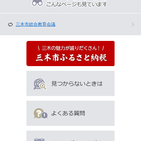
ペ
ー
ジ
を
三木市総合教育会議
見
て
い
る
人
は
こ
ん
な
ペ
ー
ジ
も
見
て
い
ま
す