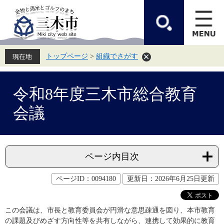
ペ
メ
ー
ニ
ジ
ュ
の
ー
先
を
頭
飛
トップページ
>
組織でさがす
で
ば
す。
し
て
本
本
文
令和8年度三木市総合教育
文
へ
会議
ページ内目次
ページID：0094180
更新日：2026年6月25日更新
この会議は、市長と教育委員会が円滑な意思疎通を図り、本市教育
の課題及びめざす方向性等を共有しながら、連携して効果的に教育