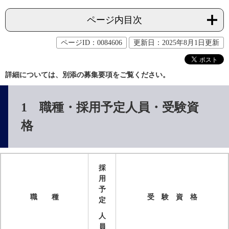
ページ内目次
ページID：0084606
更新日：2025年8月1日更新
詳細については、別添の募集要項をご覧ください。
1 職種・採用予定人員・受験資
格
採
用
予
職　　種
受　験　資　格
定
人
員