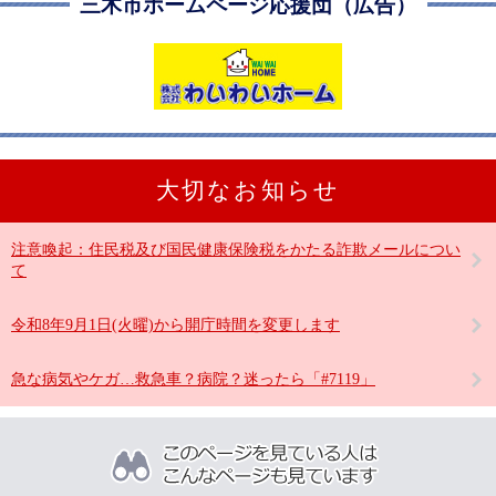
三木市ホームページ応援団（広告）
大切なお知らせ
注意喚起：住民税及び国民健康保険税をかたる詐欺メールについ
て
令和8年9月1日(火曜)から開庁時間を変更します
急な病気やケガ…救急車？病院？迷ったら「#7119」
こ
の
ペ
ー