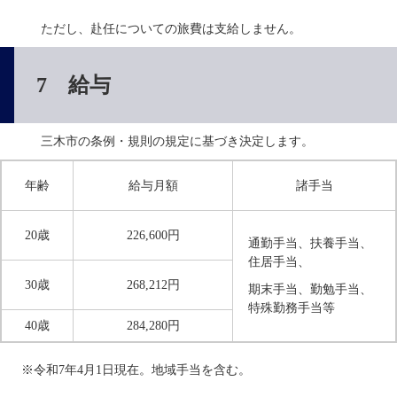
　　  ただし、赴任についての旅費は支給しません。
7 給与
　　  三木市の条例・規則の規定に基づき決定します。
年齢
給与月額
諸手当
20歳
226,600円
通勤手当、扶養手当、
住居手当、
30歳
268,212円
期末手当、勤勉手当、
特殊勤務手当等
40歳
284,280円
　※令和7年4月1日現在。地域手当を含む。