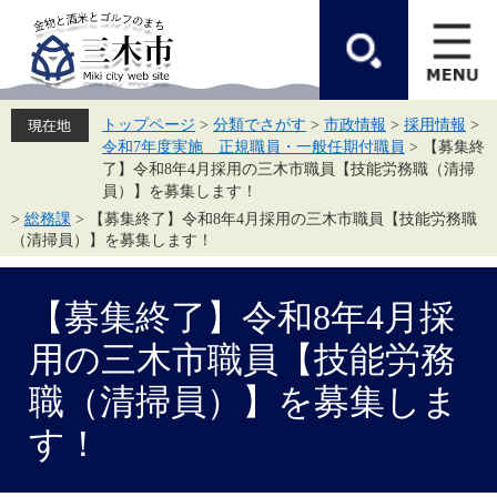
ペ
メ
ー
ニ
ジ
ュ
の
ー
先
を
頭
飛
トップページ
>
分類でさがす
>
市政情報
>
採用情報
>
で
ば
令和7年度実施 正規職員・一般任期付職員
>
【募集終
す。
し
て
了】令和8年4月採用の三木市職員【技能労務職（清掃
本
員）】を募集します！
文
>
総務課
>
【募集終了】令和8年4月採用の三木市職員【技能労務職
へ
（清掃員）】を募集します！
本
文
【募集終了】令和8年4月採
用の三木市職員【技能労務
職（清掃員）】を募集しま
す！