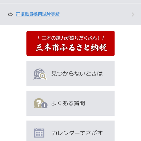
ジ
を
正規職員採用試験実績
見
て
い
る
人
は
こ
ん
な
ペ
ー
ジ
も
見
て
い
ま
す