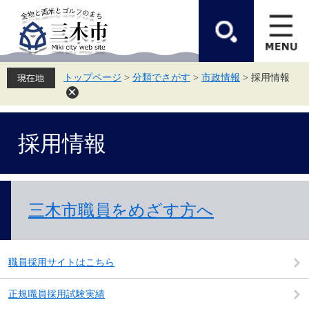
ペ
メ
ー
ニ
ジ
ュ
の
ー
先
を
頭
飛
トップページ
>
分類でさがす
>
市政情報
>
採用情報
で
ば
す。
し
て
本
本
文
採用情報
文
へ
三木市職員をめざす方へ
職員採用サイトはこちら
正規職員採用試験実績