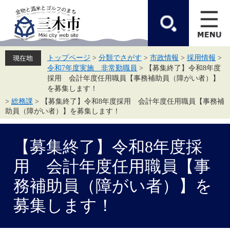
ペ
メ
ー
ニ
ジ
ュ
の
ー
先
を
頭
飛
トップページ
>
分類でさがす
>
市政情報
>
採用情報
>
で
ば
令和7年度実施 非常勤職員
>
【募集終了】令和8年度
す。
し
て
採用 会計年度任用職員【事務補助員（障がい者）】
本
を募集します！
文
>
総務課
>
【募集終了】令和8年度採用 会計年度任用職員【事務補
へ
助員（障がい者）】を募集します！
本
文
【募集終了】令和8年度採
用 会計年度任用職員【事
務補助員（障がい者）】を
募集します！