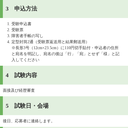
3 申込方法
受験申込書
受験票
障害者手帳の写し
定型封筒2通（受験票返送用と結果郵送用）
※長形3号（12cm×23.5cm）に110円切手貼付・申込者の住所
と宛名を明記し、宛名の後は「行」「宛」とせず「様」と記
入してください
4 試験内容
面接及び経歴審査
5 試験日・会場
後日、応募者に連絡します。