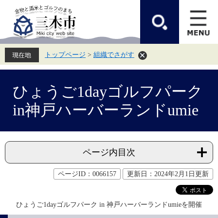
ペ
メ
ー
ニ
ジ
ュ
の
ー
先
を
頭
飛
トップページ
>
組織でさがす
で
ば
す。
し
て
本
本
文
ひょうご1dayゴルフパーク
文
へ
in神戸ハーバーランドumie
ページ内目次
ページID：0066157
更新日：2024年2月1日更新
ひょうご1dayゴルフパーク in 神戸ハーバーランドumieを開催