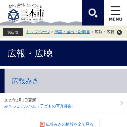
ペ
メ
ー
ニ
ジ
ュ
の
ー
先
を
頭
飛
トップページ
>
申請・届出・証明書
>
広報・広聴
で
ば
す。
し
て
本
本
広報・広聴
文
文
へ
広報みき
2019年2月1日更新
みきっこアルバム（子どもの写真募集）
広報みきの情報を全て見る