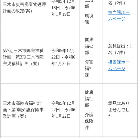
令和5年12月
名（2件）
三木市災害廃棄物処理
部
18日～令和6
計画の改定(案）
担当課ホー
年1月19日
環境
ムページ
課
健康
福祉
意見提出：1
第7期三木市障害福祉
令和5年12月
部
名（7件）
計画・第3期三木市障
22日～令和6
障害
担当課ホー
害児福祉計画（案）
年1月22日
福祉
ムページ
課
健康
福祉
三木市高齢者福祉計
令和5年12月
意見はあり
部
画・第9期介護保険事
22日～令和6
ませんでし
介護
業計画（案）
年1月22日
た
保険
課