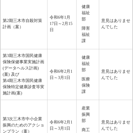
健康
福祉
令和6年1月
部
第2期三木市自殺対策
意見はありませ
17日～2月15
計画（案）
んでした
障害
日
福祉
課
第3期三木市国民健康
健康
保険保健事業実施計画
福祉
(データヘルス計画)
部
令和6年2月1
意見はありませ
(案) 及び
日～3月1日
んでした
医療
第4期三木市国民健康
保険
保険特定健康診査等実
課
施計画(案)
産業
振興
第3次三木市中小企業
部
令和6年2月1
意見はありませ
振興のためのアクショ
日～3月1日
んでした
商工
ンプラン（案）