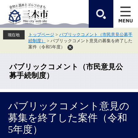
ペ
メ
ー
ニ
ジ
ュ
の
ー
先
を
頭
飛
トップページ
>
パブリックコメント（市民意見公募手
で
ば
続制度）
>
パブリックコメント意見の募集を終了した
す。
し
て
案件（令和5年度）
本
文
へ
パブリックコメント（市民意見公
募手続制度）
本
パブリックコメント意見の
文
募集を終了した案件（令和
5年度）