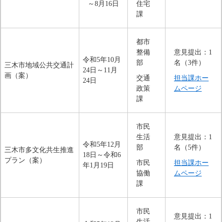
～8月16日
住宅
課
都市
整備
意見提出：1
令和5年10月
部
名（3件）
三木市地域公共交通計
24日～11月
画（案）
交通
担当課ホー
24日
政策
ムページ
課
市民
生活
意見提出：1
令和5年12月
部
名（5件）
三木市多文化共生推進
18日～令和6
プラン（案）
市民
担当課ホー
年1月19日
協働
ムページ
課
市民
意見提出：1
生活