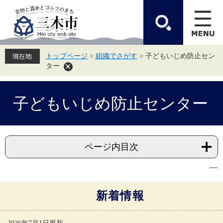
ペ
メ
ー
ニ
ジ
ュ
の
ー
先
を
頭
飛
トップページ
>
組織でさがす
>
子どもいじめ防止セン
で
ば
ター
す。
し
て
本
本
文
子どもいじめ防止センター
文
へ
ページ内目次
新着情報