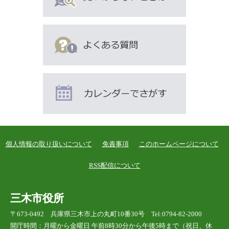
人
は
こ
ん
な
ペ
ー
ジ
も
見
て
個人情報の取り扱いについて
免責事項
このホームページについて
い
ま
RSS配信について
す
三木市役所
〒673-0492 兵庫県三木市上の丸町10番30号 Tel:0794-82-2000
開庁時間：月曜から金曜日 午前8時30分から午後5時まで（祝日、休