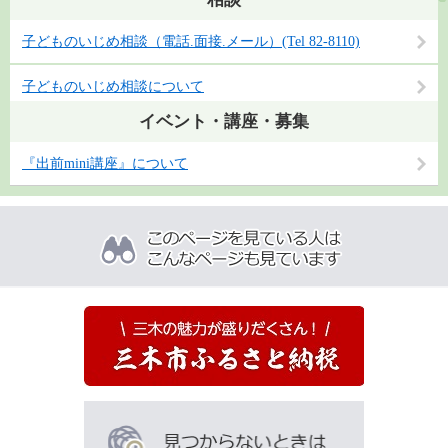
子どものいじめ相談（電話.面接.メール）(Tel 82-8110)
子どものいじめ相談について
イベント・講座・募集
『出前mini講座』について
こ
の
ペ
ー
ジ
を
見
て
い
る