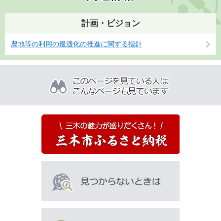
計画・ビジョン
農地等の利用の最適化の推進に関する指針
こ
の
ペ
ー
ジ
を
見
て
い
る
人
は
こ