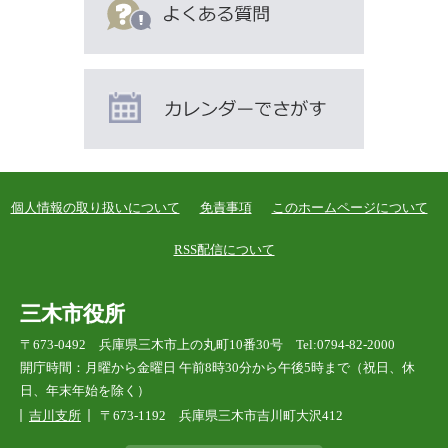
ん
な
ペ
ー
ジ
も
見
て
個人情報の取り扱いについて
免責事項
このホームページについて
い
ま
RSS配信について
す
三木市役所
〒673-0492 兵庫県三木市上の丸町10番30号 Tel:0794-82-2000
開庁時間：月曜から金曜日 午前8時30分から午後5時まで（祝日、休
日、年末年始を除く）
吉川支所
〒673-1192 兵庫県三木市吉川町大沢412