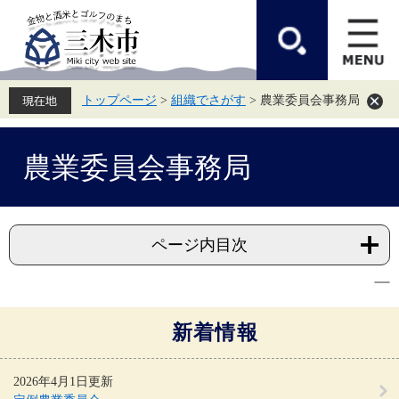
ペ
メ
ー
ニ
ジ
ュ
の
ー
先
を
頭
飛
トップページ
>
組織でさがす
>
農業委員会事務局
で
ば
す。
し
て
本
本
農業委員会事務局
文
文
へ
ページ内目次
新着情報
2026年4月1日更新