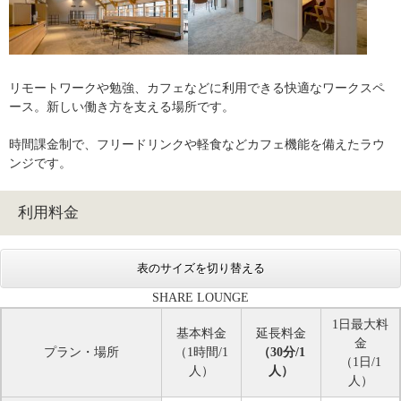
リモートワークや勉強、カフェなどに利用できる快適なワークスペ
ース。新しい働き方を支える場所です。
時間課金制で、フリードリンクや軽食などカフェ機能を備えたラウ
ンジです。
利用料金
表のサイズを切り替える
SHARE LOUNGE
1日最大料
基本料金
延長料金
金
プラン・場所
（1時間/1
（30分/1
（1日/1
人）
人）
人）