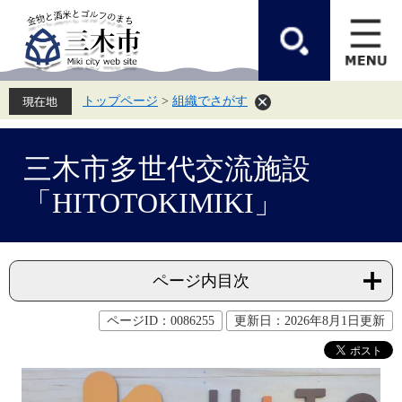
ペ
メ
ー
ニ
ジ
ュ
の
ー
先
を
頭
飛
トップページ
>
組織でさがす
で
ば
す。
し
て
本
本
文
三木市多世代交流施設
文
へ
「HITOTOKIMIKI」
ページ内目次
ページID：0086255
更新日：2026年8月1日更新