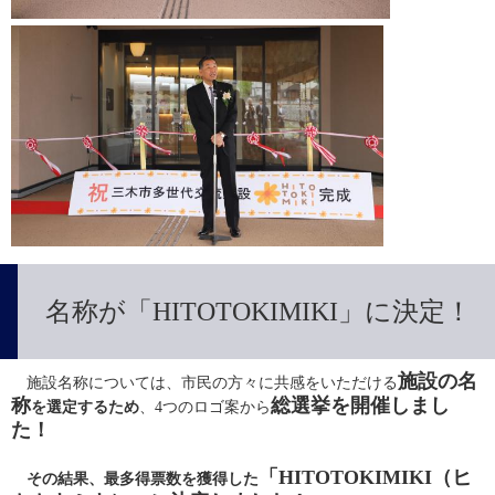
名称が「HITOTOKIMIKI」に決定！
施設の名
　施設名称については、市民の方々に共感をいただける
称
総選挙を開催しまし
を選定するため
、4つのロゴ案から
た！
「HITOTOKIMIKI（ヒ
　その結果、最多得票数を獲得した