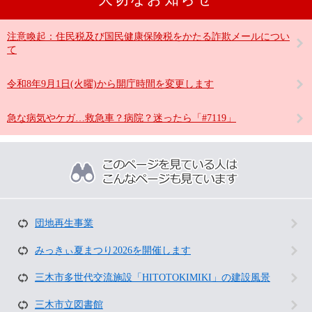
注意喚起：住民税及び国民健康保険税をかたる詐欺メールについ
て
令和8年9月1日(火曜)から開庁時間を変更します
急な病気やケガ…救急車？病院？迷ったら「#7119」
こ
の
ペ
ー
ジ
を
団地再生事業
見
て
みっきぃ夏まつり2026を開催します
い
る
人
三木市多世代交流施設「HITOTOKIMIKI」の建設風景
は
こ
三木市立図書館