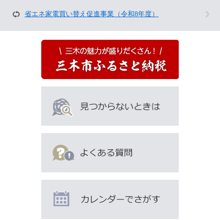
ん
な
省エネ家電買い替え促進事業（令和8年度）
ペ
ー
ジ
も
見
て
い
ま
す