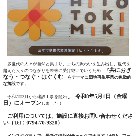
　多世代の人々が自然と集まり、まちの賑わいを生み出し、世代を
共におぎ
超えた人々のつながりを未来に受け継いでいくため、
「
なう・つなぐ・はぐくむ
」をテーマに団地再生事業の象徴的
な施設
です。
令和8年5月1日（金曜
　令和7年2月から建設工事を開始し、
日）にオープン
しました！
ご利用については、施設に直接お問い合わせくださ
い（Tel：0794-70-9320）
インスタグラムで、最新の情報がチェックできます！ぜひ、フォ