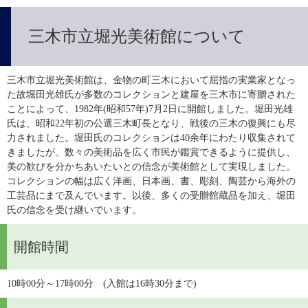
三木市立堀光美術館について
三木市立堀光美術館は、金物の町三木において屈指の実業家となっ
た故堀田光雄氏が多数のコレクションと建屋を三木市に寄贈された
ことによって、1982年(昭和57年)7月2日に開館しました。堀田光雄
氏は、昭和22年初の公選三木町長となり、戦後の三木の復興にも尽
力されました。堀田氏のコレクションは40余年にわたり収集されて
きましたが、数々の美術品を広く市民が鑑賞できるように提供し、
美の歓びを分かちあいたいとの信念が美術館として実現しました。
コレクションの幅は広く洋画、日本画、書、彫刻、陶芸から海外の
工芸品にまで及んでいます。以後、多くの受贈館蔵品を加え、堀田
氏の信念を受け継いでいます。
開館時間
10時00分～17時00分　(入館は16時30分まで)