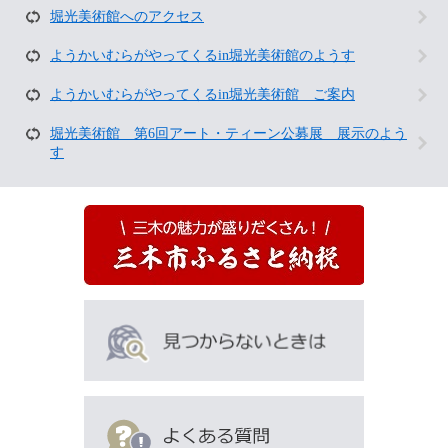
て
堀光美術館へのアクセス
い
る
ようかいむらがやってくるin堀光美術館のようす
人
は
ようかいむらがやってくるin堀光美術館 ご案内
こ
ん
堀光美術館 第6回アート・ティーン公募展 展示のよう
な
す
ペ
ー
ジ
も
見
て
い
ま
す