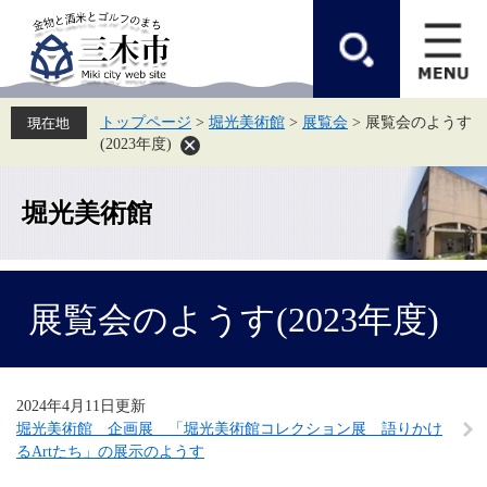
ペ
メ
ー
ニ
ジ
ュ
の
ー
先
を
頭
飛
トップページ
>
堀光美術館
>
展覧会
>
展覧会のようす
で
ば
(2023年度)
す。
し
て
本
文
堀光美術館
へ
本
展覧会のようす(2023年度)
文
2024年4月11日更新
堀光美術館 企画展 「堀光美術館コレクション展 語りかけ
るArtたち」の展示のようす