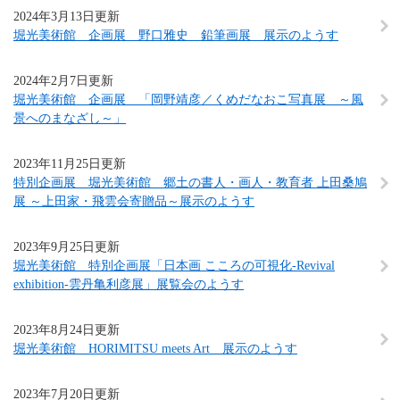
2024年3月13日更新
堀光美術館 企画展 野口雅史 鉛筆画展 展示のようす
2024年2月7日更新
堀光美術館 企画展 「岡野靖彦／くめだなおこ写真展 ～風
景へのまなざし～」
2023年11月25日更新
特別企画展 堀光美術館 郷土の書人・画人・教育者 上田桑鳩
展 ～上田家・飛雲会寄贈品～展示のようす
2023年9月25日更新
堀光美術館 特別企画展「日本画 こころの可視化-Revival
exhibition-雲丹亀利彦展」展覧会のようす
2023年8月24日更新
堀光美術館 HORIMITSU meets Art 展示のようす
2023年7月20日更新