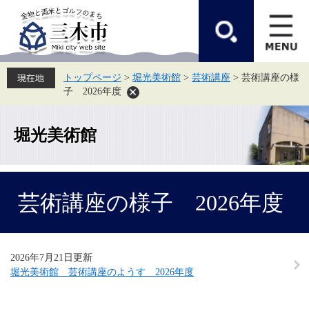
ペ
メ
ー
ニ
ジ
ュ
の
ー
先
を
頭
飛
トップページ
>
堀光美術館
>
芸術講座
>
芸術講座の様
で
ば
子 2026年度
す。
し
て
本
文
堀光美術館
へ
本
芸術講座の様子 2026年度
文
2026年7月21日更新
堀光美術館 芸術講座のようす 2026年度