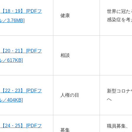
【18・19】 [PDFフ
世界に冠た
健康
感染症を考
／3.76MB]
【20・21】 [PDFフ
相談
／617KB]
【22・23】 [PDFフ
新型コロナ
人権の目
へ
／404KB]
【24・25】 [PDFフ
職員募集、
募集