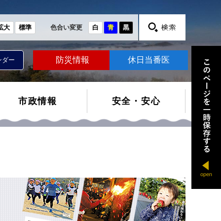
拡大
標準
色合い変更
白
青
黒
防災情報
休日当番医
ンダー
市政情報
安全・安心