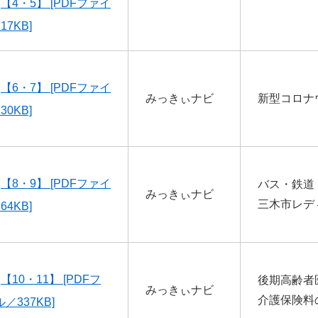
【4・5】 [PDFファイ
17KB]
【6・7】 [PDFファイ
みっきぃナビ
新型コロナ
30KB]
【8・9】 [PDFファイ
バス・鉄道
みっきぃナビ
三木市レデ
64KB]
【10・11】 [PDFフ
後期高齢者
みっきぃナビ
介護保険料
／337KB]