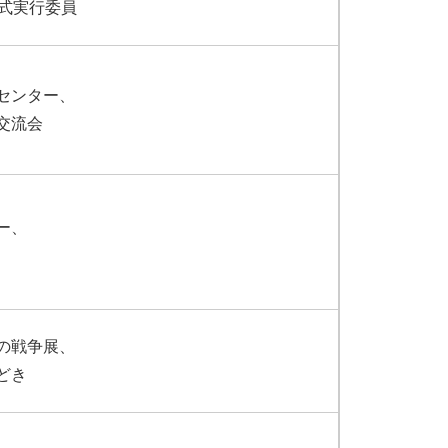
人式実行委員
センター、
交流会
ー、
の戦争展、
どき