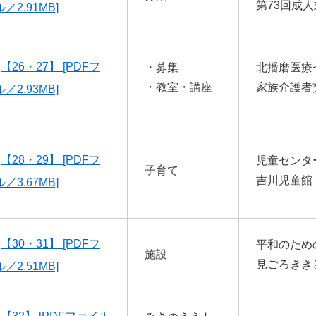
第73回成
／2.91MB]
【26・27】 [PDFフ
・募集
北播磨医療
・教室・講座
家族介護者
／2.93MB]
【28・29】 [PDFフ
児童センタ
子育て
吉川児童館
／3.67MB]
【30・31】 [PDFフ
平和のため
施設
見ごろきき
／2.51MB]