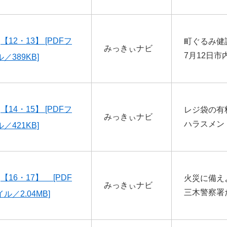
【12・13】 [PDFフ
町ぐるみ健
みっきぃナビ
7月12日市
／389KB]
【14・15】 [PDFフ
レジ袋の有
みっきぃナビ
ハラスメン
／421KB]
【16・17】 [PDF
火災に備え
みっきぃナビ
三木警察署
ル／2.04MB]