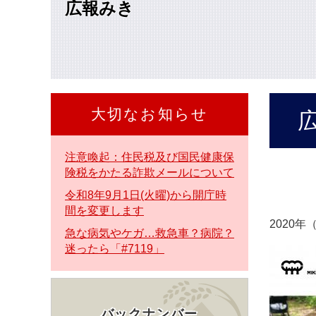
広報みき
本
文
へ
大切なお知らせ
本
文
注意喚起：住民税及び国民健康保
険税をかたる詐欺メールについて
令和8年9月1日(火曜)から開庁時
間を変更します
2020
急な病気やケガ…救急車？病院？
迷ったら「#7119」
バックナンバー