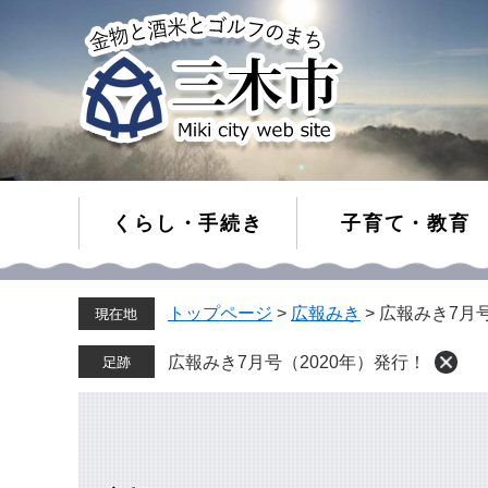
くらし・手続き
子育て・教育
ペ
メ
トップページ
>
広報みき
>
広報みき7月号
ー
ニ
ジ
ュ
の
ー
広報みき7月号（2020年）発行！
先
を
頭
飛
で
ば
す。
し
て