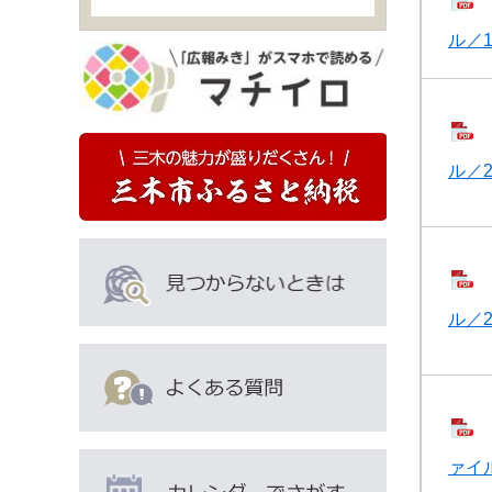
ル／1
ル／2
ル／2
ァイル