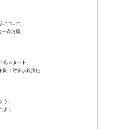
診について、
内一斉清掃
料化スタート、
ト防止対策が義務化
よう、
だより