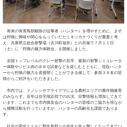
　将来の有害鳥獣駆除の従事者（ハンター）を増やすために、まず
は狩猟に興味や関心をもっていただくキッカケづくりが重要と考
え、兵庫県立総合射撃場（吉川町福井）との共催で７月１１日
（土）に「狩猟の魅力体験会」を開催しました。
　全国トップレベルのクレー射撃の見学、最新の射撃シミュレータ
ー体験やジビエ肉のＢＢＱ試食などを楽しむとともに、現役ハンタ
ーから狩猟の魅力を直接聞くことができる催しで、参加３６名の皆
様からご好評をいただきました。
　市内では、イノシシやアライグマによる農村エリアの農作物被害
のみならず、近年は住宅地近郊での出没、目撃情報も増加してきて
います。これまでも市内猟友会のハンターの皆様のご協力を得なが
ら捕獲活動を行っていますが、ハンターの高齢化も課題でありま
す。
　社会の変化とともに野生鳥獣との共生も年々難しくなってきてい