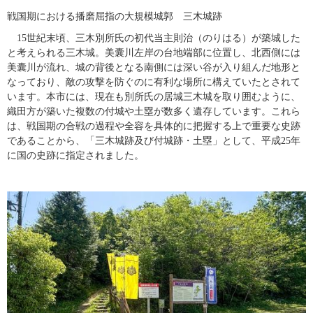
​戦国期における播磨屈指の大規模城郭　三木城跡
　15世紀末頃、三木別所氏の初代当主則治（のりはる）が築城した
と考えられる三木城。美囊川左岸の台地端部に位置し、北西側には
美囊川が流れ、城の背後となる南側には深い谷が入り組んだ地形と
なっており、敵の攻撃を防ぐのに有利な場所に構えていたとされて
います。本市には、現在も別所氏の居城三木城を取り囲むように、
織田方が築いた複数の付城や土塁が数多く遺存しています。これら
は、戦国期の合戦の過程や全容を具体的に把握する上で重要な史跡
であることから、「三木城跡及び付城跡・土塁」として、平成25年
に国の史跡に指定されました。