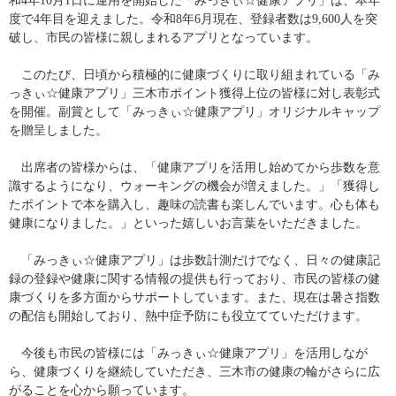
和4年10月1日に運用を開始した「みっきぃ☆健康アプリ」は、本年
度で4年目を迎えました。令和8年6月現在、登録者数は9,600人を突
破し、市民の皆様に親しまれるアプリとなっています。
　このたび、日頃から積極的に健康づくりに取り組まれている「み
っきぃ☆健康アプリ」三木市ポイント獲得上位の皆様に対し表彰式
を開催。副賞として「みっきぃ☆健康アプリ」オリジナルキャップ
を贈呈しました。
　出席者の皆様からは、「健康アプリを活用し始めてから歩数を意
識するようになり、ウォーキングの機会が増えました。」「獲得し
たポイントで本を購入し、趣味の読書も楽しんでいます。心も体も
健康になりました。」といった嬉しいお言葉をいただきました。
　「みっきぃ☆健康アプリ」は歩数計測だけでなく、日々の健康記
録の登録や健康に関する情報の提供も行っており、市民の皆様の健
康づくりを多方面からサポートしています。また、現在は暑さ指数
の配信も開始しており、熱中症予防にも役立てていただけます。
　今後も市民の皆様には「みっきぃ☆健康アプリ」を活用しなが
ら、健康づくりを継続していただき、三木市の健康の輪がさらに広
がることを心から願っています。