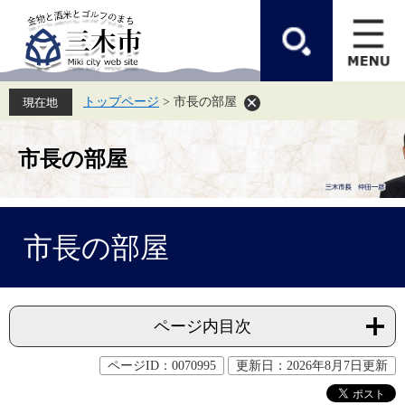
ペ
メ
ー
ニ
ジ
ュ
の
ー
先
を
頭
飛
トップページ
>
市長の部屋
で
ば
す。
し
て
本
市長の部屋
文
へ
本
市長の部屋
文
ページ内目次
ページID：0070995
更新日：2026年8月7日更新