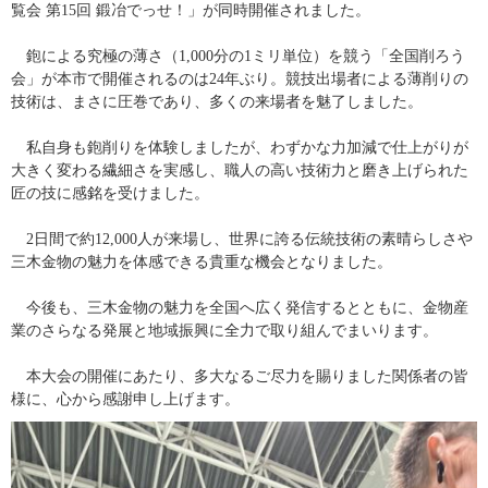
覧会 第15回 鍛冶でっせ！」が同時開催されました。
　鉋による究極の薄さ（1,000分の1ミリ単位）を競う「全国削ろう
会」が本市で開催されるのは24年ぶり。競技出場者による薄削りの
技術は、まさに圧巻であり、多くの来場者を魅了しました。
　私自身も鉋削りを体験しましたが、わずかな力加減で仕上がりが
大きく変わる繊細さを実感し、職人の高い技術力と磨き上げられた
匠の技に感銘を受けました。
　2日間で約12,000人が来場し、世界に誇る伝統技術の素晴らしさや
三木金物の魅力を体感できる貴重な機会となりました。
　今後も、三木金物の魅力を全国へ広く発信するとともに、金物産
業のさらなる発展と地域振興に全力で取り組んでまいります。
　本大会の開催にあたり、多大なるご尽力を賜りました関係者の皆
様に、心から感謝申し上げます。