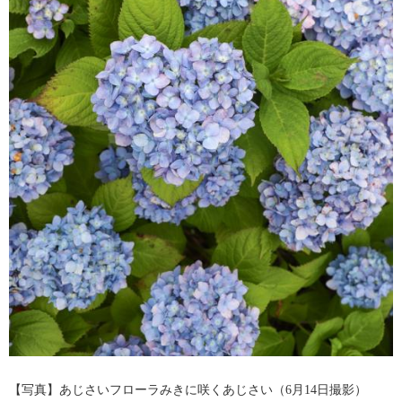
​【写真】あじさいフローラみきに咲くあじさい（6月14日撮影）