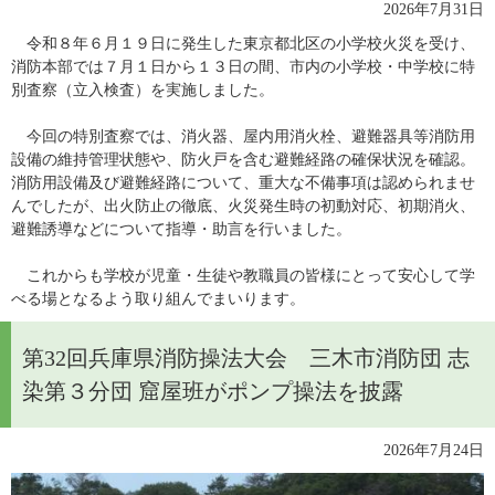
​2026年7月31日
　令和８年６月１９日に発生した東京都北区の小学校火災を受け、
消防本部では７月１日から１３日の間、市内の小学校・中学校に特
別査察（立入検査）を実施しました。
　今回の特別査察では、消火器、屋内用消火栓、避難器具等消防用
設備の維持管理状態や、防火戸を含む避難経路の確保状況を確認。
消防用設備及び避難経路について、重大な不備事項は認められませ
んでしたが、出火防止の徹底、火災発生時の初動対応、初期消火、
避難誘導などについて指導・助言を行いました。
　これからも学校が児童・生徒や教職員の皆様にとって安心して学
べる場となるよう取り組んでまいります。
第32回兵庫県消防操法大会 三木市消防団 志
染第３分団 窟屋班がポンプ操法を披露
2026年7月24日