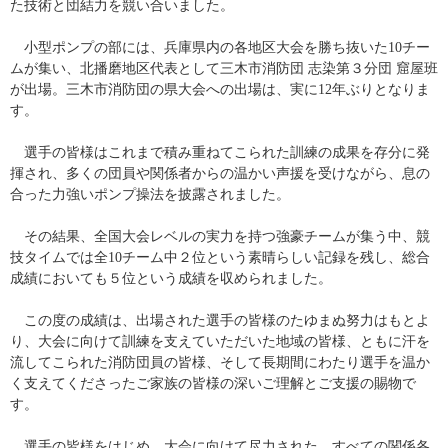
た技術と団結力を競い合いました。
　小型ポンプの部には、兵庫県内の各地区大会を勝ち抜いた10チー
ムが集い、北播磨地区代表として三木市消防団 志染第３分団 窟屋班
が出場。三木市消防団の県大会への出場は、実に12年ぶりとなりま
す。
　選手の皆様はこれまで積み重ねてこられた訓練の成果を存分に発
揮され、多くの団員や関係者からの温かい声援を受けながら、息の
合った力強いポンプ操法を披露されました。
​　その結果、全国大会レベルの実力を持つ強豪チームが集う中、競
技タイムでは全10チーム中２位という素晴らしい記録を残し、総合
成績においても５位という成績を収められました。
　この度の成績は、出場された選手の皆様のたゆまぬ努力はもとよ
り、大会に向けて訓練を支えていただいた地域の皆様、ともに汗を
流してこられた消防団員の皆様、そして長期間にわたり選手を温か
く支えてくださったご家族の皆様の深いご理解とご支援の賜物で
す。
　選手の皆様をはじめ、大会に向けて尽力された、すべての関係各