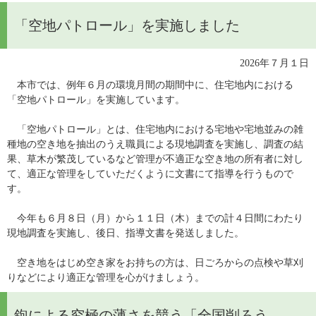
「空地パトロール」を実施しました
2026年７月１日​
　本市では、例年６月の環境月間の期間中に、住宅地内における
「空地パトロール」を実施しています。
　「空地パトロール」とは、住宅地内における宅地や宅地並みの雑
種地の空き地を抽出のうえ職員による現地調査を実施し、調査の結
果、草木が繁茂しているなど管理が不適正な空き地の所有者に対し
て、適正な管理をしていただくように文書にて指導を行うもので
す。
　今年も６月８日（月）から１１日（木）までの計４日間にわたり
現地調査を実施し、後日、指導文書を発送しました。
　空き地をはじめ空き家をお持ちの方は、日ごろからの点検や草刈
りなどにより適正な管理を心がけましょう。
鉋による究極の薄さを競う「全国削ろう