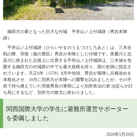
　織田方の要となった巨大な付城　平井山ノ上付城跡（秀吉本陣
跡）
​　平井山ノ上付城跡（ひらいやまのうえつけじろあと）は、三木合
戦の際、羽柴（後の豊臣）秀吉が本陣とした付城です。美囊川と志
染川に挟まれた丘陵上に位置する平井山ノ上付城跡は、三木城を包
囲する織田方の付城群の中でも最大規模を誇り、国の史跡に指定さ
れています。天正6年（1578）8月中旬頃、秀吉が着陣し兵糧攻めを
本格化させ、10月に別所方が本陣への襲撃を試みましたが、その手
前で待ち構えていた羽柴秀長の軍勢により別所長治の弟 治定らが討
ち死にするなど、別所方の敗北に終わりました。
関西国際大学の学生に避難所運営サポーター
を委嘱しました
2026年5月29日