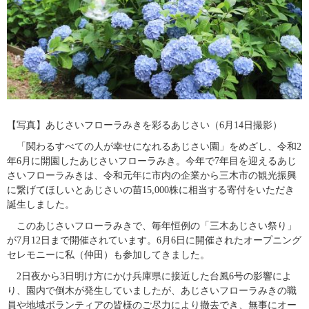
【写真】あじさいフローラみきを彩るあじさい（6月14日撮影）
​　「関わるすべての人が幸せになれるあじさい園」をめざし、令和2
年6月に開園したあじさいフローラみき。今年で7年目を迎えるあじ
さいフローラみきは、令和元年に市内の企業から三木市の観光振興
に繋げてほしいとあじさいの苗15,000株に相当する寄付をいただき
誕生しました。
　このあじさいフローラみきで、毎年恒例の「三木あじさい祭り」
が7月12日まで開催されています。6月6日に開催されたオープニング
セレモニーに私（仲田）も参加してきました。
　2日夜から3日明け方にかけ兵庫県に接近した台風6号の影響によ
り、園内で倒木が発生していましたが、あじさいフローラみきの職
員や地域ボランティアの皆様のご尽力により撤去でき、無事にオー