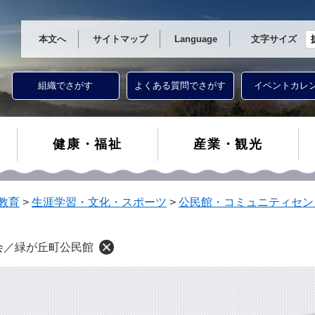
本文へ
サイトマップ
Language
文字サイズ
組織でさがす
よくある質問でさがす
イベントカレ
健康・福祉
産業・観光
教育
>
生涯学習・文化・スポーツ
>
公民館・コミュニティセン
会／緑が丘町公民館