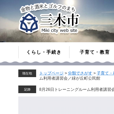
くらし・手続き
子育て・教育
ペ
メ
トップページ
>
分類でさがす
>
子育て・
ー
ニ
ム利用者講習会／緑が丘町公民館
ジ
ュ
の
ー
8月26日トレーニングルーム利用者講習
先
を
頭
飛
で
ば
す。
し
て