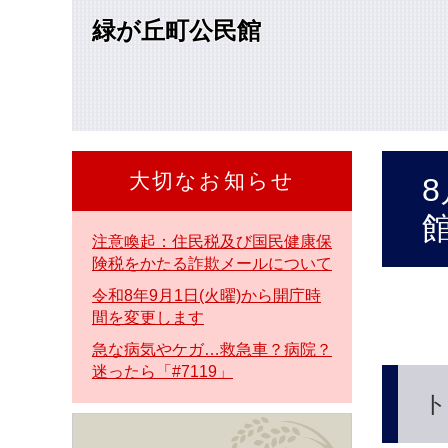
本
緑が丘町公民館
文
へ
大切なお知らせ
本
文
注意喚起：住民税及び国民健康保
険税をかたる詐欺メールについて
令和8年9月1日(火曜)から開庁時
間を変更します
急な病気やケガ…救急車？病院？
迷ったら「#7119」
ト