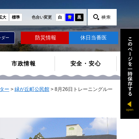
拡大
標準
色合い変更
白
青
黒
防災情報
休日当番医
ンダー
市政情報
安全・安心
ター
>
緑が丘町公民館
>
8月26日トレーニングルー