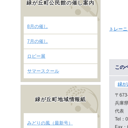
緑が丘町公民館の催し案内
8月の催し
トレーニ
7月の催し
ロビー展
この
サマースクール
緑が
〒673
緑が丘町地域情報紙
兵庫県
代表
Tel：0
みどりの風（最新号）
Fax：0