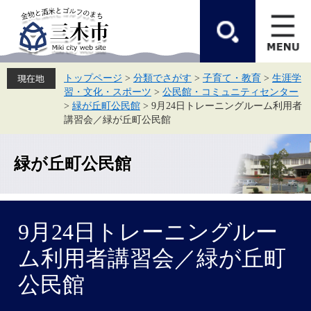
ペ
メ
ー
ニ
ジ
ュ
の
ー
先
を
頭
飛
トップページ
>
分類でさがす
>
子育て・教育
>
生涯学
で
ば
習・文化・スポーツ
>
公民館・コミュニティセンター
す。
し
て
>
緑が丘町公民館
>
9月24日トレーニングルーム利用者
本
講習会／緑が丘町公民館
文
へ
緑が丘町公民館
本
9月24日トレーニングルー
文
ム利用者講習会／緑が丘町
公民館