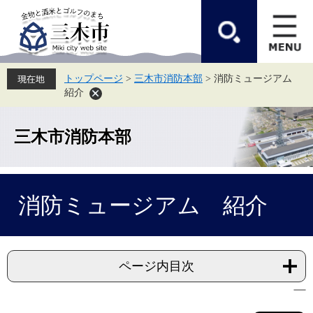
ペ
メ
ー
ニ
ジ
ュ
の
ー
先
を
頭
飛
トップページ
>
三木市消防本部
>
消防ミュージアム
で
ば
紹介
す。
し
て
本
文
三木市消防本部
へ
本
消防ミュージアム 紹介
文
ページ内目次