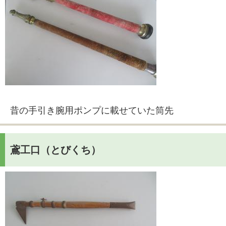
昔の手引き腕用ポンプに載せていた筒先
鳶工口（とびくち）