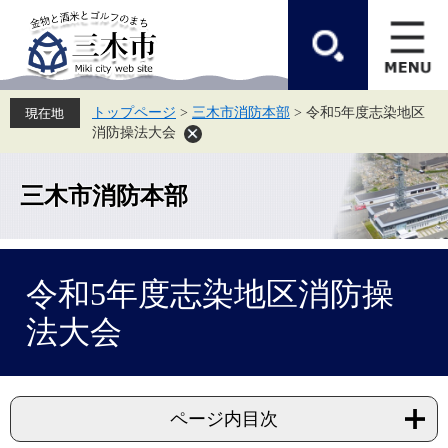
ペ
メ
ー
ニ
ジ
ュ
の
ー
先
を
頭
飛
トップページ
>
三木市消防本部
>
令和5年度志染地区
で
ば
消防操法大会
す。
し
て
本
文
三木市消防本部
へ
本
令和5年度志染地区消防操
文
法大会
ページ内目次