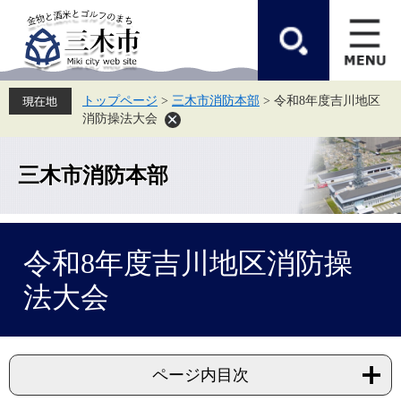
ペ
メ
ー
ニ
ジ
ュ
の
ー
先
を
頭
飛
トップページ
>
三木市消防本部
>
令和8年度吉川地区
で
ば
消防操法大会
す。
し
て
本
文
三木市消防本部
へ
本
令和8年度吉川地区消防操
文
法大会
ページ内目次