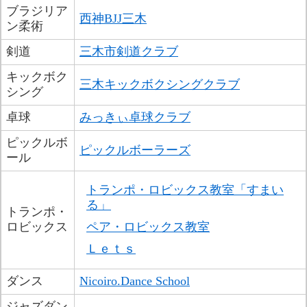
ブラジリア
西神BJJ三木
ン柔術
剣道
三木市剣道クラブ
キックボク
三木キックボクシングクラブ
シング
卓球
みっきぃ卓球クラブ
ピックルボ
ピックルボーラーズ
ール
トランポ・ロビックス教室「すまい
る」
トランポ・
ロビックス
ペア・ロビックス教室
Ｌｅｔｓ
ダンス
Nicoiro.Dance School
ジャズダン