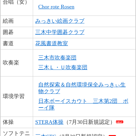
合唱（女）
Chor rote Rosen
絵画
みっきい絵画クラブ
囲碁
三木中学囲碁クラブ
書道
花風書道教室
三木市吹奏楽団
吹奏楽
三木Ｌ・Ｕ吹奏楽団
自然探索＆自然環境保全みっきぃ生
物クラブ
環境学習
日本ボーイスカウト　三木第2団　ボ
ーイ隊
体操
STERA体操
（7月30日新規認定）​
ソフトテニ