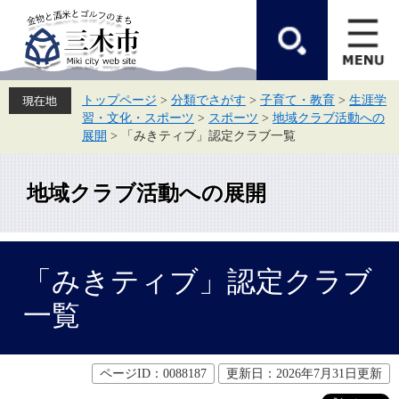
ペ
メ
ー
ニ
ジ
ュ
の
ー
先
を
頭
飛
トップページ
>
分類でさがす
>
子育て・教育
>
生涯学
で
ば
習・文化・スポーツ
>
スポーツ
>
地域クラブ活動への
す。
し
て
展開
>
「みきティブ」認定クラブ一覧
本
文
へ
地域クラブ活動への展開
本
「みきティブ」認定クラブ
文
一覧
ページID：0088187
更新日：2026年7月31日更新