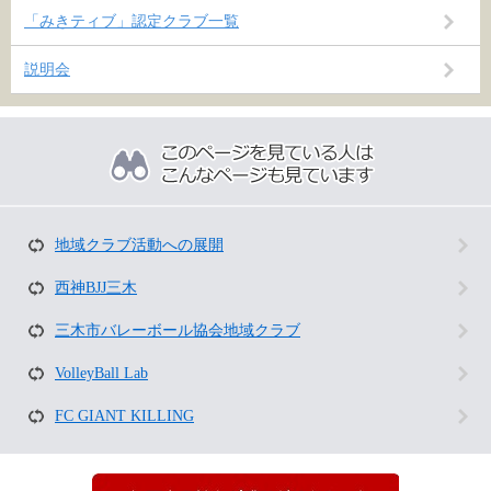
「みきティブ」認定クラブ一覧
説明会
こ
の
ペ
ー
ジ
を
地域クラブ活動への展開
見
て
西神BJJ三木
い
る
三木市バレーボール協会地域クラブ
人
は
VolleyBall Lab
こ
ん
FC GIANT KILLING
な
ペ
ー
ジ