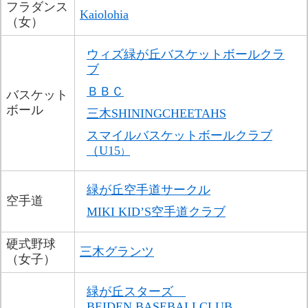
フラダンス
Kaiolohia
（女）
ウィズ緑が丘バスケットボールクラ
ブ
ＢＢＣ
バスケット
ボール
三木SHININGCHEETAHS
スマイルバスケットボールクラブ
（U15
）
緑が丘空手道サークル
空手道
MIKI KID’S空手道クラブ
硬式野球
三木グランツ
（女子）
緑が丘スターズ　
BEIDEN BASEBALLCLUB