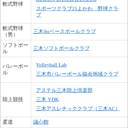
軟式野球
スポーツクラブ21よかわ　野球クラ
ブ
軟式野球
三木jhsベースボールクラブ
（男）
ソフトボー
三木ソフトボールクラブ
ル
Volleyball Lab
バレーボー
ル
三木市バレーボール協会地域クラブ​
アステル三木陸上倶楽部
陸上競技
三木 YDK
三木アスレチッククラブ（三木AC）
柔道
誠心館