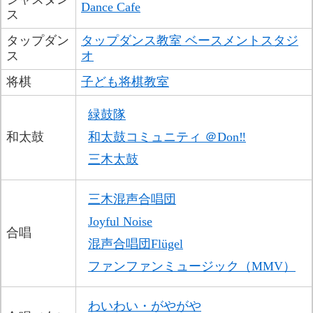
Dance Cafe
ス
タップダン
タップダンス教室 ベースメントスタジ
ス
オ
将棋
子ども将棋教室
緑鼓隊
和太鼓
和太鼓コミュニティ ＠Don‼
三木太鼓
三木混声合唱団
Joyful Noise
合唱
混声合唱団Flügel
ファンファンミュージック（MMV）
わいわい・がやがや