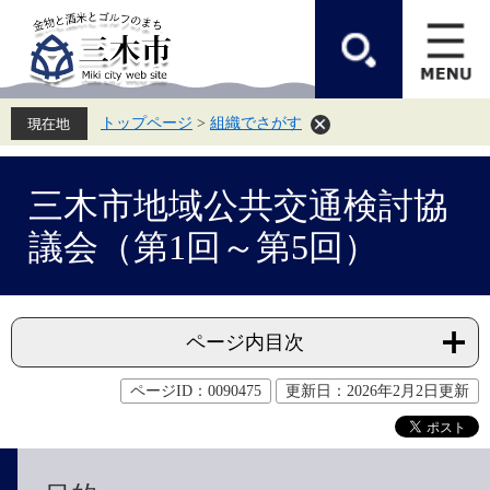
ペ
メ
ー
ニ
ジ
ュ
の
ー
先
を
頭
飛
トップページ
>
組織でさがす
で
ば
す。
し
て
本
本
文
三木市地域公共交通検討協
文
へ
議会（第1回～第5回）
ページ内目次
ページID：0090475
更新日：2026年2月2日更新