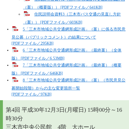
（案）（概要版）） [PDFファイル／641KB]
住民説明会資料3（三木市バス交通の見直し方針
（案）） [PDFファイル／603KB]
5「三木市地域公共交通網形成計画」（案）に係る市民意
見公募（パブリックコメント）の結果について
[PDFファイル／295KB]
6「三木市地域公共交通網形成計画」（最終案）（全体
版） [PDFファイル／6.53MB]
7「三木市地域公共交通網形成計画」（最終案）（概要
版） [PDFファイル／646KB]
8「三木市地域公共交通網形成計画」（案）（市民意見公
募開始段階）からの主な変更箇所一覧
[PDFファイル／97KB]
第4回 平成30年12月3日(月曜日) 15時00分～16
時30分
三木市中央公民館 4階 大ホール