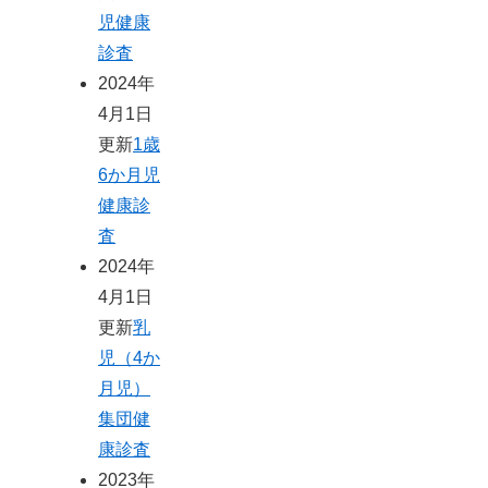
児健康
診査
2024年
4月1日
更新
1歳
6か月児
健康診
査
2024年
4月1日
更新
乳
児（4か
月児）
集団健
康診査
2023年