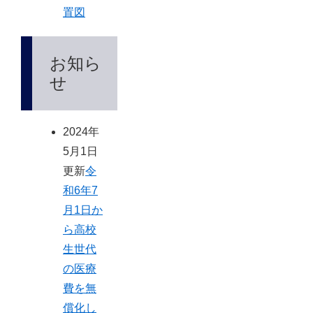
置図
お知ら
せ
2024年
5月1日
更新
令
和6年7
月1日か
ら高校
生世代
の医療
費を無
償化し