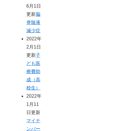
6月1日
更新
脳
脊髄液
減少症
2022年
2月1日
更新
子
ども医
療費助
成（高
校生）
2022年
1月11
日更新
マイナ
ンバー