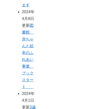
ます
2024年
4月8日
更新
図
書館
赤ちゃ
んと絵
本のふ
れあい
事業
ブック
スター
ト
2024年
4月1日
更新
3歳