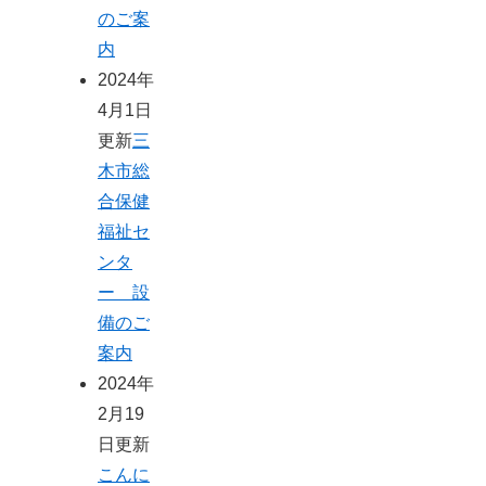
のご案
内
2024年
4月1日
更新
三
木市総
合保健
福祉セ
ンタ
ー 設
備のご
案内
2024年
2月19
日更新
こんに