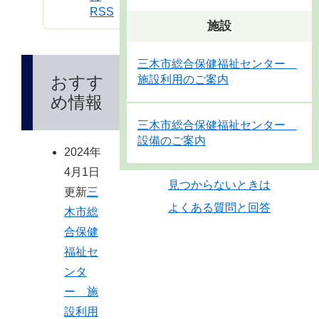
RSS
施設
三木市総合保健福祉センター
おすす
施設利用のご案内
め情報
三木市総合保健福祉センター
設備のご案内
2024年
4月1日
見つからないときは
更新
三
よくある質問と回答
木市総
合保健
福祉セ
ンタ
ー 施
設利用