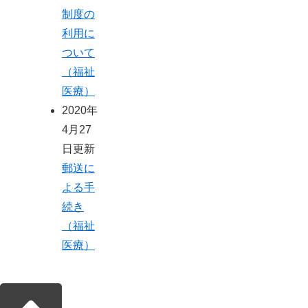
制度の
利用に
ついて
（福祉
医療）
2020年
4月27
日更新
郵送に
よる手
続き
（福祉
医療）