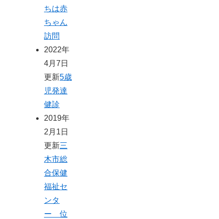
ちは赤
ちゃん
訪問
2022年
4月7日
更新
5歳
児発達
健診
2019年
2月1日
更新
三
木市総
合保健
福祉セ
ンタ
ー 位