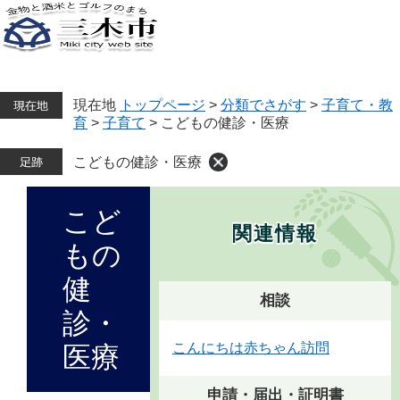
ペ
メ
ー
ニ
ジ
ュ
メ
の
ー
ニ
ュ
先
を
ー
頭
飛
現在地
トップページ
>
分類でさがす
>
子育て・教
で
ば
育
>
子育て
>
こどもの健診・医療
す。
し
て
こどもの健診・医療
本
文
本
こど
へ
文
関連情報
もの
健
相談
診・
こんにちは赤ちゃん訪問
医療
申請・届出・証明書