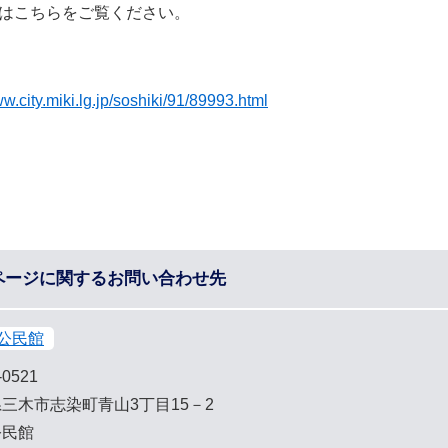
はこちらをご覧ください。
ww.city.miki.lg.jp/soshiki/91/89993.html
ページに関するお問い合わせ先
公民館
-0521
三木市志染町青山3丁目15－2
公民館