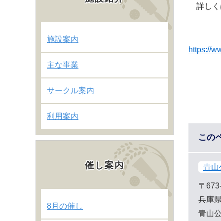
詳しく
施設案内
https://w
主な事業
サークル案内
利用案内
この
催し案内
青山
〒673
兵庫県
8月の催し
青山