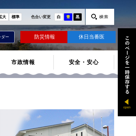
拡大
標準
色合い変更
白
青
黒
防災情報
休日当番医
ンダー
市政情報
安全・安心