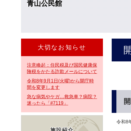
青山公民館
本
文
へ
大切なお知らせ
本
文
注意喚起：住民税及び国民健康保
険税をかたる詐欺メールについて
令和8年9月1日(火曜)から開庁時
間を変更します
急な病気やケガ…救急車？病院？
開
迷ったら「#7119」
令和8年
施設紹介