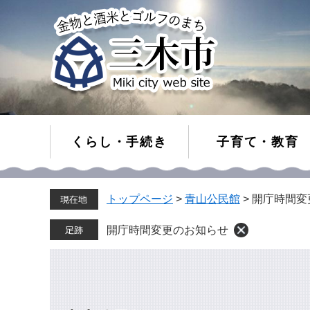
くらし・手続き
子育て・教育
ペ
メ
トップページ
>
青山公民館
>
開庁時間変
ー
ニ
ジ
ュ
の
ー
開庁時間変更のお知らせ
先
を
頭
飛
で
ば
す。
し
て