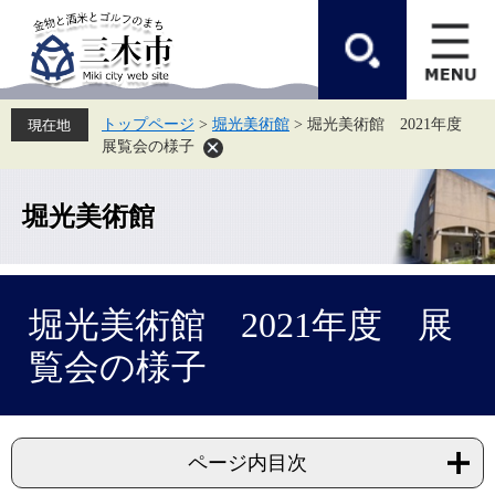
ペ
メ
ー
ニ
ジ
ュ
の
ー
先
を
頭
飛
トップページ
>
堀光美術館
>
堀光美術館 2021年度
で
ば
展覧会の様子
す。
し
て
本
文
堀光美術館
へ
本
堀光美術館 2021年度 展
文
覧会の様子
ページ内目次