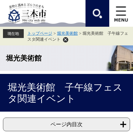
ペ
メ
ー
ニ
ジ
ュ
の
ー
先
を
頭
飛
トップページ
>
堀光美術館
>
堀光美術館 子午線フェ
で
ば
スタ関連イベント
す。
し
て
本
文
堀光美術館
へ
本
堀光美術館 子午線フェス
文
タ関連イベント
ページ内目次