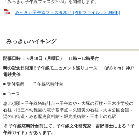
「みっきぃ子午線フェスタ2024」を開催します。
みっきぃ子午線フェスタ2024 [PDFファイル／2.09MB]
みっきぃハイキング
開催日時 ： 6月10日（月曜日）　11時～12時受付
時の記念日限定!!子午線モニュメント巡りコース　（約6ｋｍ）神戸
電鉄共催
■ 受付場所　　子午線塔時計台
■ コース
恵比須駅～子午線塔時計台～子午線や～大塚の石柱～三木小学校の
石柱～旧三木幼稚園の電子基準点～久留美の石柱～大塚公園会館～
湯の山街道～みき歴史資料館～堀光美術館～三木上の丸駅
※ 子午線塔時計台前にて、子午線文化研究家　吉野博士による「子
午線ガイド」があります。