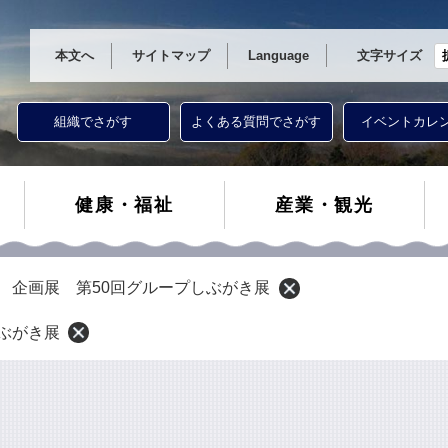
本文へ
サイトマップ
Language
文字サイズ
組織でさがす
よくある質問でさがす
イベントカレ
健康・福祉
産業・観光
 企画展 第50回グループしぶがき展
ぶがき展