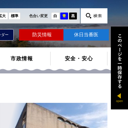
拡大
標準
色合い変更
白
青
黒
防災情報
休日当番医
ンダー
市政情報
安全・安心