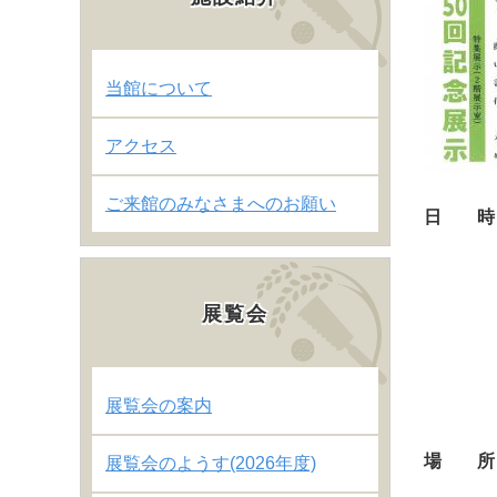
当館について
アクセス
ご来館のみなさまへのお願い
日 時
開館
展覧会
※入
※
展覧会の案内
休館日
場 所
展覧会のようす(2026年度)