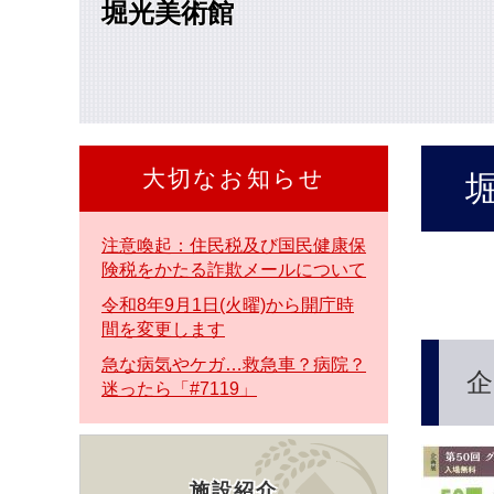
堀光美術館
本
文
へ
大切なお知らせ
本
文
注意喚起：住民税及び国民健康保
険税をかたる詐欺メールについて
令和8年9月1日(火曜)から開庁時
間を変更します
急な病気やケガ…救急車？病院？
企
迷ったら「#7119」
施設紹介