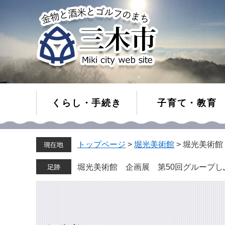
くらし・手続き
子育て・教育
ペ
メ
トップページ
>
堀光美術館
>
堀光美術館
ー
ニ
ジ
ュ
の
ー
堀光美術館 企画展 第50回グループし
先
を
頭
飛
で
ば
す。
し
て