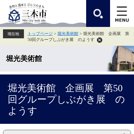
ペ
メ
ー
ニ
ジ
ュ
の
ー
先
を
頭
飛
トップページ
>
堀光美術館
>
堀光美術館 企画展 第
で
ば
50回グループしぶがき展 のようす
す。
し
て
本
文
堀光美術館
へ
本
堀光美術館 企画展 第50
文
回グループしぶがき展 の
ようす