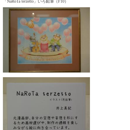
「NaRoTa terzetto」いろ鉛筆（F10）