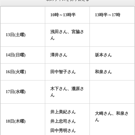
10
時～
13
時半
13
時半～
17
時
浅田さん、宮脇さ
13
日
(
土曜
)
ん
14
日
(
日曜
)
澤井さん
坂本さん
16
日
(
火曜）
田中智子さん
和泉さん
木下さん、瀧原さ
17
日
(
水曜
)
ん
井上美紀さん
大崎さん、和泉さ
ん
18
日
(
木曜
)
井上忠司さん
田中秀明さん