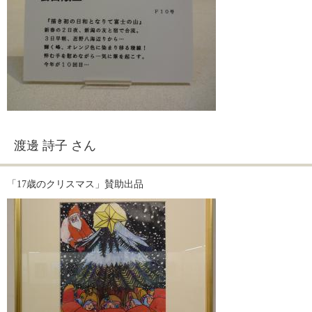
渡邊 詩子 さん
「17歳のクリスマス」賛助出品