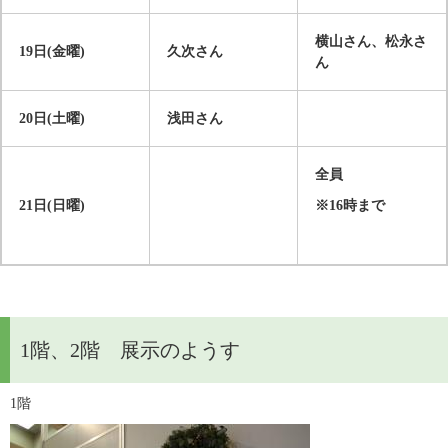
横山さん、松永さ
19
日
(
金曜
)
久次さん
ん
20
日
(
土曜
)
浅田さん
全員
21
日
(
日曜
)
※
16
時まで
1階、2階 展示のようす
1階