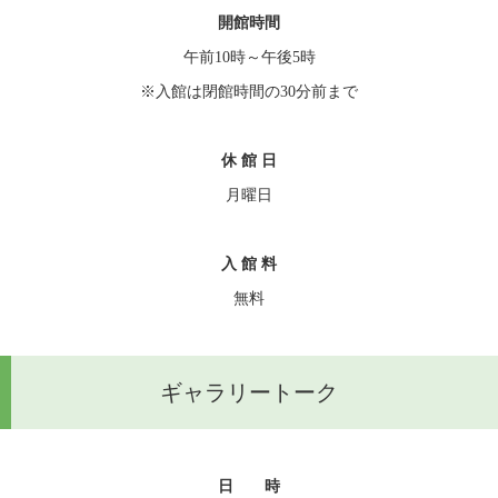
開館時間
午前10時～午後5時
※入館は閉館時間の30分前まで
休 館 日
月曜日
入 館 料
無料
ギャラリートーク
日　　時