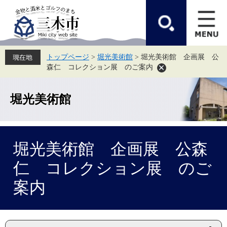
ペ
メ
ー
ニ
ジ
ュ
の
ー
先
を
頭
飛
トップページ
>
堀光美術館
>
堀光美術館 企画展 公
で
ば
森仁 コレクション展 のご案内
す。
し
て
本
文
堀光美術館
へ
本
堀光美術館 企画展 公森
文
仁 コレクション展 のご
案内