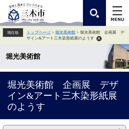
ペ
メ
ー
ニ
ジ
ュ
の
ー
先
を
頭
飛
トップページ
>
堀光美術館
>
堀光美術館 企画展 デ
で
ば
ザイン&アート三木染形紙展のようす
す。
し
て
本
文
堀光美術館
へ
本
堀光美術館 企画展 デザ
文
イン&アート三木染形紙展
のようす