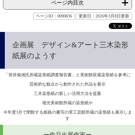
ページ内目次
ページID：0090836
更新日：2026年3月8日更新
企画展 デザイン&アート三木染形
紙展のようす
「筒井俊雄氏所蔵染形紙調査報告書」と美術館収蔵染形紙を参考に
芸術的な観点から創作された作品を展示
三木染形紙の新しい活用方法を提案
堀光美術館所蔵の染形紙や
今年度3月で閉館する姫路の書写の里工芸館所蔵の染形紙も展示しま
す
ー作品出展作家ー