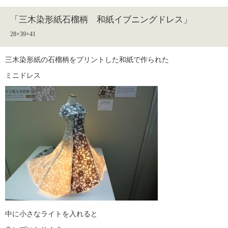
「三木染形紙石榴柄 和紙イブニングドレス」
28×39×41
三木染形紙の石榴柄をプリントした和紙で作られた
ミニドレス
中に小さなライトを入れると