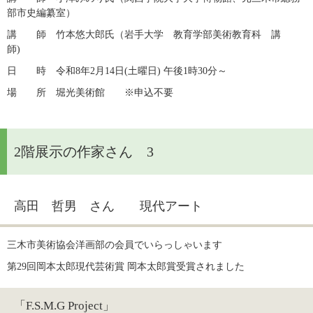
部市史編纂室）　　　　
講　　師　竹本悠大郎氏（岩手大学　教育学部美術教育科　講
師)　　　　　　　
日　　時　令和8年2月14日(土曜日) 午後1時30分～　
場　　所　堀光美術館　　※申込不要
2階展示の作家さん 3
高田 哲男 さん 現代アート
三木市美術協会洋画部の会員でいらっしゃいます
第29回岡本太郎現代芸術賞 岡本太郎賞受賞されました
「F.S.M.G Project」