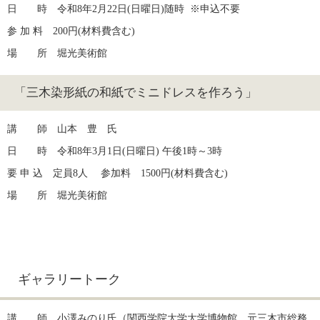
日　　時　令和8年2月22日(日曜日)随時  ※申込不要
参 加 料　200円(材料費含む)
場　　所　堀光美術館
「三木染形紙の和紙でミニドレスを作ろう」
講　　師　山本　豊　氏
日　　時　令和8年3月1日(日曜日) 午後1時～3時
要 申 込　定員8人　 参加料　1500円(材料費含む)
場　　所　堀光美術館
ギャラリートーク
講　　師　小澤みのり氏（関西学院大学大学博物館、元三木市総務