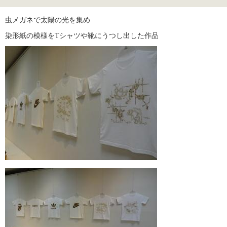
虫メガネで太陽の光を集め
染形紙の模様をTシャツや靴にうつし出した作品